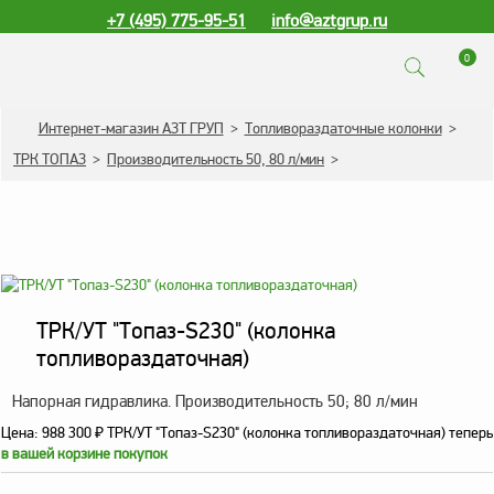
+7 (495) 775-95-51
info@aztgrup.ru
0
КАТАЛОГ ПРОДУКЦИИ
Интернет-магазин АЗТ ГРУП
>
Топливораздаточные колонки
>
ТРК ТОПАЗ
>
Производительность 50, 80 л/мин
>
Топливораздаточные
колонки
Газораздаточные
колонки
Зарядные станции
для электромобилей
ТРК/УТ "Топаз-S230" (колонка
Погружные насосы к
топливораздаточная)
ТРК и ГРК
Напорная гидравлика. Производительность 50; 80 л/мин
Запасные части к ТРК
Цена:
988 300
₽
ТРК/УТ "Топаз-S230" (колонка топливораздаточная) теперь
и ГРК
в вашей корзине покупок
Электронное