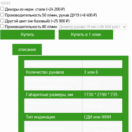
оборудование
10293
ТОПАЗ
Декоры из нерж. стали (+
24 200
₽
)
Производительность 50 л/мин, рукав ДУ19 (+
8 400
₽
)
Пульты управления,
Другой цвет (не базовый) (+
25 900
₽
)
контроллеры
Производительность 80 л/мин
Устройства громкой
связи и оповещения
Краны раздаточные,
описание
з/ч и комплектующие
Видов топлива
3
Резервуарное
оборудование
Количество рукавов
3 или 6
Количество одновременно
Запорная арматура
1 или 2
обслуживаемых сторон
Насосы и насосные
Габаритные размеры, мм
1730 * 2190 * 735
агрегаты
Гидравлическая система 230
Напорная
Устройства слива и
231
налива
Тип индикации
СДИ или ЖКИ
Счетчики и фильтры
50 л/мин, 80 л/мин
Производительность
ФЖУ
или 130 л/мин