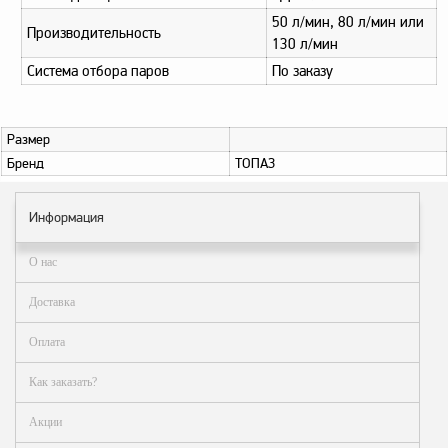
Аналоги запасных
50 л/мин, 80 л/мин или
частей из Артамида
Производительность
130 л/мин
ОБОРУДОВАНИЕ
Система отбора паров
По заказу
БЕНЗОВОЗОВ И
МИНИ АЗС
ОБОРУДОВАНИЕ
Размер
АГЗС, ГНС
Бренд
ТОПАЗ
Информация
О
компании
О нас
Услуги
Доставка
Новости
Оплата
Контакты
Как заказать?
Распродажа
Акции
Как
сделать