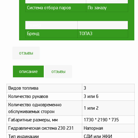
Система отбора паров
По заказу
Метрологическое
оборудование
Размер
Рукава, шланги и
техпластина МБС
Бренд
ТОПАЗ
Соединительная
арматура
отзывы
Устройства
заземления
описание
отзывы
автоцистерн и
комплектующие
Видов топлива
3
Продукция НПП
СЕНСОР
Количество рукавов
3 или 6
Количество одновременно
Газоаналитическое
1 или 2
обслуживаемых сторон
оборудование
Габаритные размеры, мм
1730 * 2190 * 735
Эксплуатационное
Гидравлическая система 230 231
Напорная
оборудование
Тип индикации
СДИ или ЖКИ