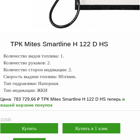
ФЖУ
Метрологическое
оборудование
Рукава, шланги и
техпластина МБС
ТРК Mites Smartline H 122 D HS
Соединительная
арматура
Количество видов топлива: 1.
Количество рукавов: 2.
Устройства
Количество сторон индикации: 2.
заземления
Скорость выдачи топлива: 80л/мин.
автоцистерн и
Тип гидравлики: Напорная.
комплектующие
Тип индикации: ЖКИ
Продукция НПП
Цена:
783 729,66
₽
ТРК Mites Smartline H 122 D HS теперь
в
СЕНСОР
вашей корзине покупок
Газоаналитическое
оборудование
10345
Эксплуатационное
оборудование