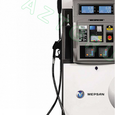
оборудование
ТОПАЗ
Пульты управления,
контроллеры
Устройства громкой
связи и оповещения
Краны раздаточные,
з/ч и
комплектующие
Резервуарное
оборудование
Запорная арматура
Насосы и насосные
агрегаты
Устройства слива и
налива
Счетчики и фильтры