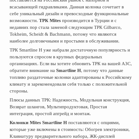
поставляется на Российский рынок с напорной и
всасывающей гидравликами. Данная колонка сочетает в
себе уникальный дизайн и превосходные функциональные
возможности.
ТРК Mites
производится в Турции и с
недавних пор стала заменой следующим ТРК Gilbarco,
Tokheim, Scheidt & Bachmann, потому что являются
наиболее долговечными и простыми в обслуживании.
ТРК Smartline H уже набрали достаточную популярность и
пользуются спросом в крупных федеральных
организациях. Если вы хотите обновить ТРК на вашей АЗС,
обратите внимание на
Smartline H
, потому что данные
топливо раздаточные колонки адаптированы к Российскому
климату и зарекомендовали себя только с положительной
стороны.
Плюсы данных ТРК: Надежность, Модульная конструкция,
Возврат шлангов, Мультипродуктовая, Простая
интеграция, простой апгрейд и монтаж.
Колонки Mites Smartline H
поставляются с опциями,
которые уже включены в стоимость: Обогрев электроники,
Клавиатуру предварительного набора, ЖК-дисплей