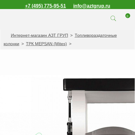
+7 (495) 775-95-51
info@aztgrup.ru
0
Интернет-магазин АЗТ ГРУП
>
Топливораздаточные
КАТАЛОГ ПРОДУКЦИИ
колонки
>
ТРК MEPSAN (Mites)
>
Топливораздаточные
колонки
Газораздаточные
колонки
Зарядные станции
для электромобилей
Погружные насосы к
ТРК и ГРК
Запасные части к
ТРК и ГРК
Электронное