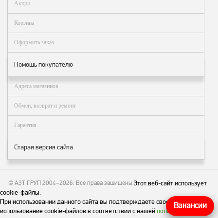
Акции
Метрологическое
оборудование
Корзина
Рукава, шланги и
Оформить заказ
техпластина МБС
Помощь покупателю
Соединительная
арматура
Адреса магазинов
Устройства
заземления
Обмен, возврат и ремонт
автоцистерн и
комплектующие
Гарантия
Продукция НПП
Старая версия сайта
СЕНСОР
Газоаналитическое
оборудование
© АЗТ ГРУП 2004–2026
. Все права защищены.
Этот веб-сайт использует
cookie-файлы.
Эксплуатационное
При использовании данного сайта вы подтверждаете свое согласие на
оборудование
Вакансии
использование cookie-файлов в соответствии с нашей
политикой