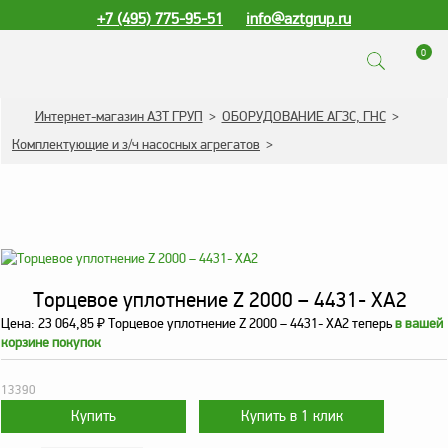
+7 (495) 775-95-51
info@aztgrup.ru
0
КАТАЛОГ ПРОДУКЦИИ
Интернет-магазин АЗТ ГРУП
>
ОБОРУДОВАНИЕ АГЗС, ГНС
>
Комплектующие и з/ч насосных агрегатов
>
Топливораздаточные
колонки
Газораздаточные
колонки
Зарядные станции
для электромобилей
Торцевое уплотнение Z 2000 – 4431- ХА2
Погружные насосы к
Цена:
23 064,85
₽
Торцевое уплотнение Z 2000 – 4431- ХА2 теперь
в вашей
ТРК и ГРК
корзине покупок
Запасные части к ТРК
13390
и ГРК
Электронное