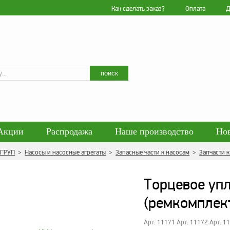
Как сделать заказ?
Оплата
Д
Искать
поиск
Акции
Распродажа
Наше производство
Но
гласие на обработку персональных данных
Блог
 ГРУП
>
Насосы и насосные агрегаты
>
Запасные части к насосам
>
Запчасти 
енциальности персональных данных
Политика обра
Торцевое уп
(ремкомплек
Арт: 11171 Арт: 11172 Арт: 1