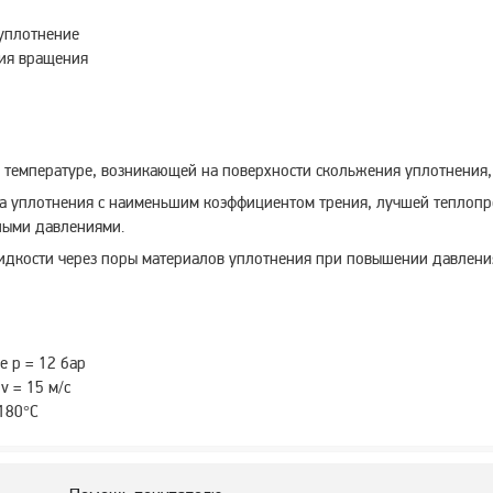
уплотнение
ния вращения
й температуре, возникающей на поверхности скольжения уплотнения
ла уплотнения с наименьшим коэффициентом трения, лучшей теплоп
ными давлениями.
жидкости через поры материалов уплотнения при повышении давлени
 p = 12 бар
v = 15 м/с
+180°C