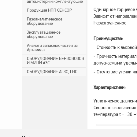
автоцистерн и комплектующие
Одинарное торцевое 
Продукция НПП СЕНСОР
Зависит от направле
Газоаналитическое
Неразгруженное
оборудование
Эксплуатационное
оборудование
Преимущества:
Аналоги запасных частей из
- Стойкость к высоко
Артамида
- Прочность материа
ОБОРУДОВАНИЕ БЕНЗОВОЗОВ
И МИНИ АЗС
допускаемыми удель
ОБОРУДОВАНИЕ АГЗС, ГНС
- Отсутствие утечки 
Характеристики:
Уплотняемое давление
Скорость скольжения 
температура t = -30 