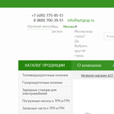
+7 (495) 775-95-51
8 (800) 700-39-51
info@aztgrup.ru
Обратный звонок
Ваш
Москва
✖
регион:
Москва ваш
город?
Да
Выбрать
другой
город
О компании
КАТАЛОГ ПРОДУКЦИИ
Контакты
Со
Топливораздаточные колонки
Интернет-магазин АЗТ
Газораздаточные колонки
Политика конфид
Зарядные станции для
электромобилей
Погружные насосы к ТРК и ГРК
Запасные части к ТРК и ГРК