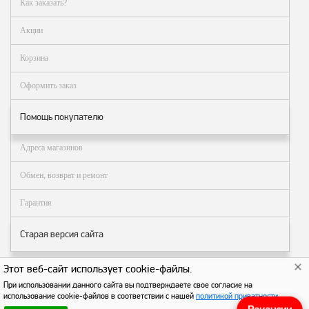
Аналоги запасных
Как заказать?
частей из Артамида
Акции
ОБОРУДОВАНИЕ
БЕНЗОВОЗОВ И
Корзина
МИНИ АЗС
Оформить заказ
ОБОРУДОВАНИЕ
АГЗС, ГНС
Помощь покупателю
Адреса магазинов
О
компании
Обмен, возврат и ремонт
Услуги
Гарантия
Новости
Старая версия сайта
Контакты
Распродажа
Этот веб-сайт использует cookie-файлы.
© АЗТ ГРУП 2004–2026
. Все права защищены.
При использовании данного сайта вы подтверждаете свое согласие на
Как
использование cookie-файлов в соответствии с нашей
политикой приватности
.
сделать