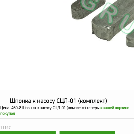
оборудование
ТОПАЗ
Пульты управления,
контроллеры
Устройства громкой
связи и оповещения
Краны раздаточные,
з/ч и комплектующие
Резервуарное
оборудование
Запорная арматура
Насосы и насосные
агрегаты
Шпонка к насосу СЦЛ-01 (комплект)
Цена:
460
Шпонка к насосу СЦЛ-01 (комплект) теперь
в вашей корзине
₽
Устройства слива и
покупок
налива
Счетчики и фильтры
11167
ФЖУ