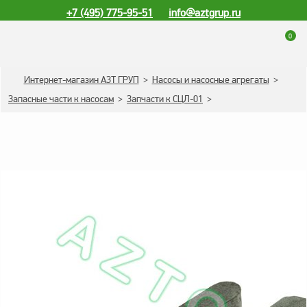
+7 (495) 775-95-51
info@aztgrup.ru
0
КАТАЛОГ ПРОДУКЦИИ
Интернет-магазин АЗТ ГРУП
>
Насосы и насосные агрегаты
>
Запасные части к насосам
>
Запчасти к СЦЛ-01
>
Топливораздаточные
колонки
Газораздаточные
колонки
Зарядные станции
для электромобилей
Погружные насосы к
ТРК и ГРК
Запасные части к ТРК
и ГРК
Электронное