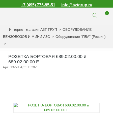
+7 (495) 775-95-51
info@aztgrup.ru
0
Интернет-магазин АЗТ ГРУП
>
ОБОРУДОВАНИЕ
КАТАЛОГ ПРОДУКЦИИ
БЕНЗОВОЗОВ И МИНИ АЗС
>
Оборудование "ПБА" (Россия)
Топливораздаточные
>
колонки
Газораздаточные
РОЗЕТКА БОРТОВАЯ 689.02.00.00 и
колонки
689.02.00.00 Е
Зарядные станции
Арт: 13291 Арт: 13292
для электромобилей
Погружные насосы к
ТРК и ГРК
Запасные части к
ТРК и ГРК
Электронное