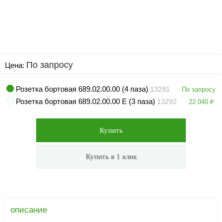
оборудование
ТОПАЗ
Пульты управления,
контроллеры
Устройства громкой
По запросу
Цена:
связи и оповещения
Краны раздаточные,
Розетка бортовая 689.02.00.00 (4 паза)
13291
По запросу
з/ч и
Розетка бортовая 689.02.00.00 Е (3 паза)
комплектующие
13292
22 040
₽
Резервуарное
оборудование
Запорная арматура
Насосы и насосные
агрегаты
Устройства слива и
налива
описание
Счетчики и фильтры