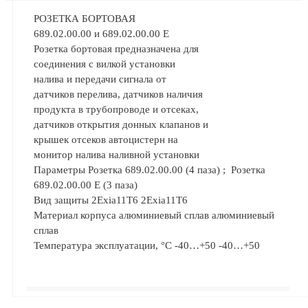
ФЖУ
РОЗЕТКА БОРТОВАЯ
Метрологическое
689.02.00.00 и 689.02.00.00 Е
оборудование
Розетка бортовая предназначена для
соединения с вилкой установки
Рукава, шланги и
налива и передачи сигнала от
техпластина МБС
датчиков перелива, датчиков наличия
Соединительная
продукта в трубопроводе и отсеках,
арматура
датчиков открытия донных клапанов и
крышек отсеков автоцистерн на
Устройства
монитор налива наливной установки
заземления
Параметры Розетка 689.02.00.00 (4 паза) ; Розетка
автоцистерн и
689.02.00.00 Е (3 паза)
комплектующие
Вид защиты 2Exia11T6 2Exia11T6
Продукция НПП
Материал корпуса алюминиевый сплав алюминиевый
СЕНСОР
сплав
Температура эксплуатации, °С -40…+50 -40…+50
Газоаналитическое
оборудование
Эксплуатационное
оборудование