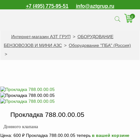
+7 (495) 775-95-51
info@aztgrup.ru
0
Интернет-магазин АЗТ ГРУП
>
ОБОРУДОВАНИЕ
КАТАЛОГ ПРОДУКЦИИ
БЕНЗОВОЗОВ И МИНИ АЗС
>
Оборудование "ПБА" (Россия)
Топливораздаточные
>
колонки
Газораздаточные
колонки
Зарядные станции
для электромобилей
Погружные насосы к
ТРК и ГРК
Прокладка 788.00.00.05
Запасные части к
ТРК и ГРК
Донного клапана
Электронное
Цена:
600
₽
Прокладка 788.00.00.05 теперь
в вашей корзине