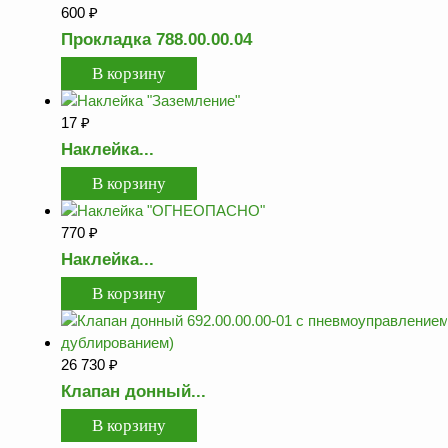
600
₽
ФЖУ
Прокладка 788.00.00.04
Метрологическое
оборудование
Рукава, шланги и
17
₽
техпластина МБС
Наклейка...
Соединительная
арматура
Устройства
770
₽
заземления
автоцистерн и
Наклейка...
комплектующие
Продукция НПП
СЕНСОР
Газоаналитическое
26 730
₽
оборудование
Клапан донный...
Эксплуатационное
оборудование