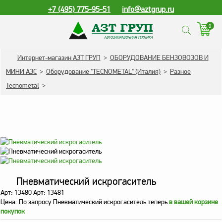
+7 (495) 775-95-51
info@aztgrup.ru
0
КАТАЛОГ ПРОДУКЦИИ
Интернет-магазин АЗТ ГРУП
>
ОБОРУДОВАНИЕ БЕНЗОВОЗОВ И
МИНИ АЗС
>
Оборудование "TECNOMETAL" (Италия)
>
Разное
Топливораздаточные
Tecnometal
>
колонки
Газораздаточные
колонки
Зарядные станции
для электромобилей
Погружные насосы к
ТРК и ГРК
Пневматический искрогаситель
Запасные части к ТРК
Арт: 13480 Арт: 13481
и ГРК
Цена:
По запросу
Пневматический искрогаситель теперь
в вашей корзине
покупок
Электронное