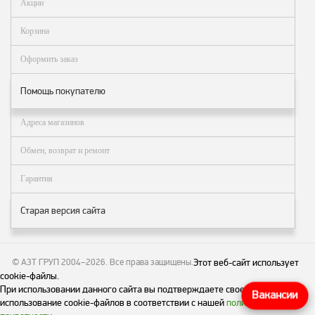
Акции
заказ?
Корзина
Оплата
Доставка
Оформить заказ
и
самовывоз
Помощь покупателю
Гарантия
и
Адреса магазинов
возврат
Обмен, возврат и ремонт
Вакансии
Гарантия
Старая версия сайта
© АЗТ ГРУП 2004–2026
. Все права защищены.
Этот веб-сайт использует
cookie-файлы.
При использовании данного сайта вы подтверждаете свое согласие на
Вакансии
использование cookie-файлов в соответствии с нашей
политикой