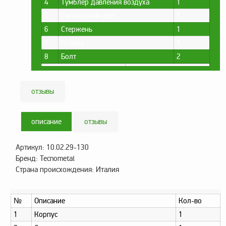
4
Тумблер давления воздуха
1
Метрологическое
5
Сигнальный свет
1
оборудование
6
Стержень
1
Рукава, шланги и
7
Основа
1
техпластина МБС
8
Болт
2
Соединительная
арматура
отзывы
Устройства
заземления
автоцистерн и
описание
отзывы
комплектующие
Продукция НПП
Артикул: 10.02.29-130
СЕНСОР
Бренд: Tecnometal
Страна происхождения: Италия
Газоаналитическое
оборудование
Эксплуатационное
№
Описание
Кол-во
оборудование
1
Корпус
1