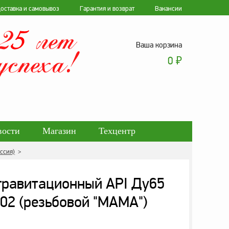
оставка и самовывоз
Гарантия и возврат
Вакансии
Ваша корзина
0
₽
вости
Магазин
Техцентр
ссия)
>
ботки персональных данных
гравитационный API Ду65
-02 (резьбовой "МАМА")