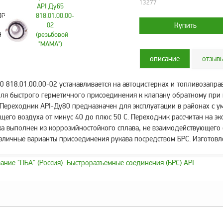
13277
описание
отзыв
0 818.01.00.00-02 устанавливается на автоцистернах и топливозапр
ля быстрого герметичного присоединения к клапану обратному при 
 Переходник API-Ду80 предназначен для эксплуатации в районах с 
его воздуха от минус 40 до плюс 50 С. Переходник рассчитан на э
 выполнен из коррозийностойкого сплава, не взаимодействующего с
азличные варианты присоединения рукава посредством БРС. Изготов
ние "ПБА" (Россия)
Быстроразъемные соединения (БРС) API