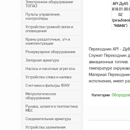
Электронное оборудование
ТОПАЗ
Пульты управления,
контроллеры
Устройства громкой связи и
оповещения
Краны раздаточные, з/ч и
комплектующие
Переходник API - Ду8
Резервуарное оборудование
Служит Переходник д
Запорная арматура
авиационных топлив.
температуре окружающ
Насосы и насосные агрегаты
Материал Переходника
Устройства слива и налива
исполнения, имеет р
Счетчики и фильтры ФЖУ
Метрологическое
Оборудова
Категории:
оборудование
Рукава, шланги и техпластина
МБС
Соединительная арматура
Устройства заземления