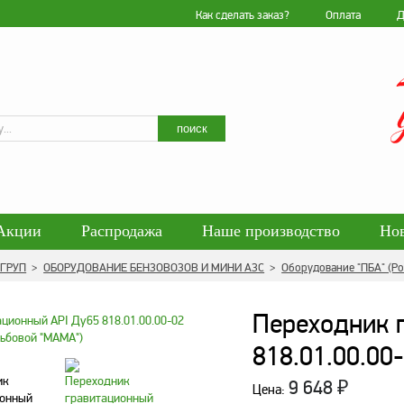
Как сделать заказ?
Оплата
Д
Искать
поиск
Акции
Распродажа
Наше производство
Но
гласие на обработку персональных данных
Блог
 ГРУП
>
ОБОРУДОВАНИЕ БЕНЗОВОЗОВ И МИНИ АЗС
>
Оборудование "ПБА" (Ро
енциальности персональных данных
Политика обра
Переходник 
818.01.00.00
9 648
₽
Цена: