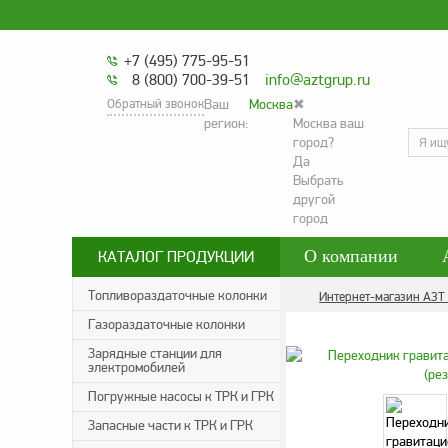
+7 (495) 775-95-51
8 (800) 700-39-51
info@aztgrup.ru
Обратный звонок
Ваш
Москва
✖
регион:
Москва ваш
город?
Да
Выбрать
другой
город
О компании
КАТАЛОГ ПРОДУКЦИИ
Контакты
Со
Топливораздаточные колонки
Интернет-магазин АЗТ
Газораздаточные колонки
Политика конфид
Зарядные станции для
электромобилей
Погружные насосы к ТРК и ГРК
Запасные части к ТРК и ГРК