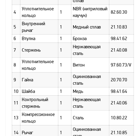
сплав
Аналоги запасных
частей из Артамида
Уплотнительное
NBR (нитриловый
4
1
82.60.30
кольцо
каучук)
ОБОРУДОВАНИЕ
Внутренний
БЕНЗОВОЗОВ И
5
1
Медный сплав
21.10.83
МИНИ АЗС
рычаг
6
Втулка
1
Бронза
98.41.62
ОБОРУДОВАНИЕ
Нержавеющая
АГЗС, ГНС
7
Стержень
1
21.40.08
сталь
Уплотнительное
8
1
Витон
97.60.73/V
кольцо
О
компании
Оцинкованная
9
Гайка
1
20.70.70
сталь
Услуги
10
Шайба
1
Медь
98.41.64
Новости
Контрольный
Нержавеющая
11
1
21.40.06
стержень
сталь
Контакты
Компрессионное
Распродажа
13
1
Сталь
10.80.22
кольцо
Оцинкованная
Как
14
Рычаг
1
21.10.85
сделать