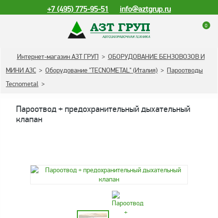
+7 (495) 775-95-51
info@aztgrup.ru
0
КАТАЛОГ ПРОДУКЦИИ
Интернет-магазин АЗТ ГРУП
>
ОБОРУДОВАНИЕ БЕНЗОВОЗОВ И
МИНИ АЗС
>
Оборудование "TECNOMETAL" (Италия)
>
Пароотводы
Топливораздаточные
Tecnometal
>
колонки
Газораздаточные
Пароотвод + предохранительный дыхательный
колонки
клапан
Зарядные станции
для электромобилей
Погружные насосы к
ТРК и ГРК
Запасные части к ТРК
и ГРК
Электронное