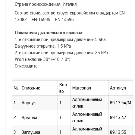
Страна происхождения: Италия
Метрологическое
Соответствие: соответствует европейским стандартам EN
оборудование
13082 – EN 14595 – EN 14596
Рукава, шланги и
техпластина МБС
Показатели дыхательного клапана:
1-е открытие при чрезмерном давлении: 5 kPa
Соединительная
Вакуумное открытие: 1,5 kPa
арматура
2-е открытие при чрезмерном давлении: 25 kPa
Устройства
Угол наклона: 30° (+10°/-0°)
заземления
Огнезащита
автоцистерн и
комплектующие
Кол-
Продукция НПП
№
Описание
Материал
Артикул
во
СЕНСОР
Аллюминиевый
1
Корпус
1
89.13.54/M
Газоаналитическое
сплав
оборудование
Аллюминиевый
2
Крышка
1
89.13.47
Эксплуатационное
сплав
оборудование
Аллюминиевый
3
Заглушка
1
89.13.55