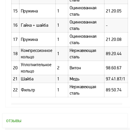
сталь
заказ?
Оцинкованная
15
Пружина
1
21.20.05
сталь
Оплата
Оцинкованная
Доставка
16
Гайка + шайба
1
-
сталь
и
самовывоз
Оцинкованная
17
Пружина
1
21.20.08
сталь
Гарантия
Компрессионное
Нержавеющая
и
18
1
89.20.44
возврат
кольцо
сталь
Уплотнительное
Вакансии
20
2
Витон
98.60.67
кольцо
21
Шайба
1
Медь
97.41.87/1
Нержавеющая
22
Фильтр
1
89.50.74
сталь
отзывы