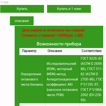
оборудование
11596
ТОПАЗ
Пульты управления,
контроллеры
описание
Устройства громкой
Цена указана за октанометр без поверки!
связи и оповещения
Стоимость с поверкой +18300руб. с НДС
Краны раздаточные,
Возможности прибора
з/ч и комплектующие
Параметр
Описание
Соответствие
Резервуарное
оборудование
ГОСТ 8226-82
Исследовательский
(ASTM D 2699-
Запорная арматура
(RON), моторный
86), ГОСТ 511-
Насосы и насосные
Определение
(MON) метод.
82 (ASTM D
агрегаты
октанового
Антидетонационный
2700-86), ГОСТ
числа бензина.
коэффициент AKI
Р 51105-97,
Устройства слива и
(насосное октановое
ГОСТ Р 51866-
налива
число PON).
2002 (ЕН 228-
Счетчики и фильтры
99).
ФЖУ