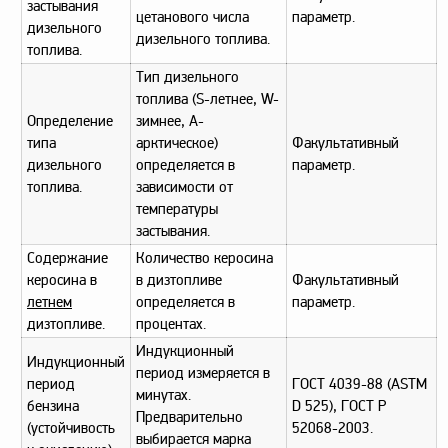
застывания
цетанового числа
параметр.
дизельного
дизельного топлива.
топлива.
Тип дизельного
топлива (S-летнее, W-
Определение
зимнее, A-
типа
арктическое)
Факультативный
дизельного
определяется в
параметр.
топлива.
зависимости от
температуры
застывания.
Содержание
Количество керосина
керосина в
в дизтопливе
Факультативный
летнем
определяется в
параметр.
дизтопливе.
процентах.
Индукционный
Индукционный
период измеряется в
период
ГОСТ 4039-88 (ASTM
минутах.
бензина
D 525), ГОСТ Р
Предварительно
(устойчивость
52068-2003.
выбирается марка