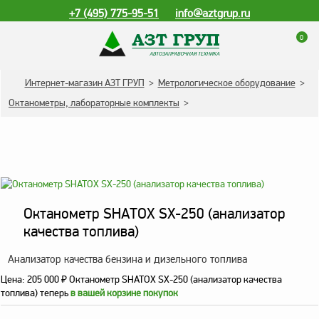
+7 (495) 775-95-51
info@aztgrup.ru
0
КАТАЛОГ ПРОДУКЦИИ
Интернет-магазин АЗТ ГРУП
>
Метрологическое оборудование
>
Октанометры, лабораторные комплекты
>
Топливораздаточные
колонки
Газораздаточные
колонки
Зарядные станции
для электромобилей
Октанометр SHATOX SX-250 (анализатор
Погружные насосы к
качества топлива)
ТРК и ГРК
Анализатор качества бензина и дизельного топлива
Запасные части к ТРК
Цена:
205 000
₽
Октанометр SHATOX SX-250 (анализатор качества
и ГРК
топлива) теперь
в вашей корзине покупок
Электронное