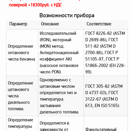
заказ?
поверкой +18300руб. с НДС
Возможности прибора
Оплата
Параметр
Описание
Соответствие
Доставка
и
Исследовательский
ГОСТ 8226-82 (ASTM
самовывоз
(RON), моторный
D 2699-86), ГОСТ
Гарантия
Определение
(MON) метод.
511-82 (ASTM D
и
октанового
Антидетонационный
2700-86), ГОСТ Р
возврат
числа бензина.
коэффициент AKI
51105-97, ГОСТ Р
(насосное октановое
51866-2002 (ЕН 228-
Вакансии
число PON).
99).
Одновременно с
Определение
цетановым числом
ГОСТ 305-82 (ASTM
цетанового
определяется тип и
D 4737-03), ГОСТ
числа
температура
3122-67 (ASTM D
дизельного
застывания
613, EN ISO 5165).
топлива.
дизельного топлива.
Определение
Определяется в
температуры
зависимости от
Факультативный