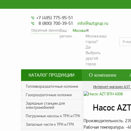
+7 (495) 775-95-51
8 (800) 700-39-51
info@aztgrup.ru
Обратный звонок
Ваш
Москва
✖
регион:
Москва ваш
город?
Да
Выбрать
другой
город
О компании
КАТАЛОГ ПРОДУКЦИИ
Контакты
Со
Топливораздаточные колонки
Интернет-магазин АЗТ
Газораздаточные колонки
Политика конфид
Зарядные станции для
Насос AZT
электромобилей
Погружные насосы к ТРК и ГРК
Производительность: 230
Запасные части к ТРК и ГРК
Рабочая температура: -4