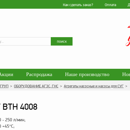
Как сделать заказ?
Оплата
Д
Искать
поиск
Акции
Распродажа
Наше производство
Но
гласие на обработку персональных данных
Блог
 ГРУП
>
ОБОРУДОВАНИЕ АГЗС, ГНС
>
Агрегаты насосные и насосы для СУГ
>
енциальности персональных данных
Политика обра
 BTH 4008
 - 250 л/мин;
0 +45°С;