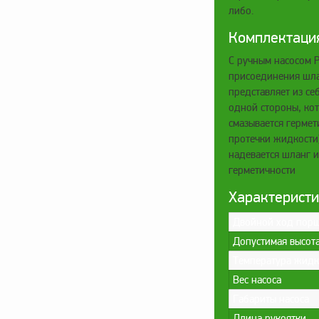
либо.
Комплектаци
С ручным насосом Р
присоединения шла
представляет из се
одной стороны, кот
смазывается герме
протечки жидкости)
надевается шланг и
герметичности
Характерист
Двойной ход порш
Допустимая высота
Температура жидк
Вес насоса
Габариты насоса
Длина рукоятки