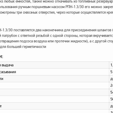
из любых емкостей, также можно откачивать из топливных резервуа
ользования ручным поршневым насосом РПН-1.3/30 его можно закреп
усмотрены три сквозных отверстия, через которые осуществляется кре
-1.3/30 поставляется два наконечника для присоединения шлангов (
й патрубок с ответной резьбой с одной стороны, которая вкручиваетс
твращения подсоса воздуха или протечки жидкости), а с другой ст
 для большей герметичности
и:
я выдача
1
сасывания
5
ти
д
2
5
5
е
д
1