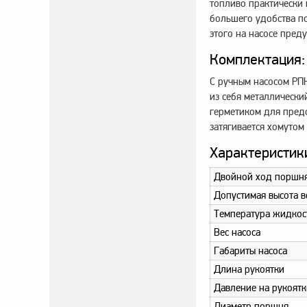
топливо практически 
большего удобства п
этого на насосе пред
Комплектация:
С ручным насосом РПН
из себя металлически
герметиком для предо
затягивается хомутом
Характеристик
Двойной ход поршн
Допустимая высота в
Температура жидкос
Вес насоса
Габариты насоса
Длина рукоятки
Давление на рукоятк
Диаметр поршня