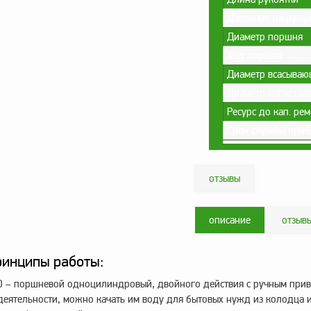
Давление на рукоя
Диаметр поршня
Ход поршня
Диаметр всасываю
Диаметр нагнетаю
Ресурс до кап. ре
Срок службы приб
отзывы
описание
отзыв
ринципы работы:
30 – поршневой одноцилиндровый, двойного действия с ручным прив
деятельности, можно качать им воду для бытовых нужд из колодца 