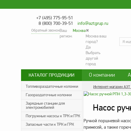
+7 (495) 775-95-51
8 (800) 700-39-51
info@aztgrup.ru
Обратный звонок
Ваш
Москва
✖
регион:
Москва ваш
город?
Да
Выбрать
другой
город
О компании
А
КАТАЛОГ ПРОДУКЦИИ
Контакты
Сог
Топливораздаточные колонки
Интернет-магазин АЗТ
Газораздаточные колонки
Политика конфиде
Зарядные станции для
Насос руч
электромобилей
Погружные насосы к ТРК и ГРК
Ручной поршневой насос 
Запасные части к ТРК и ГРК
примесей, а также горюч