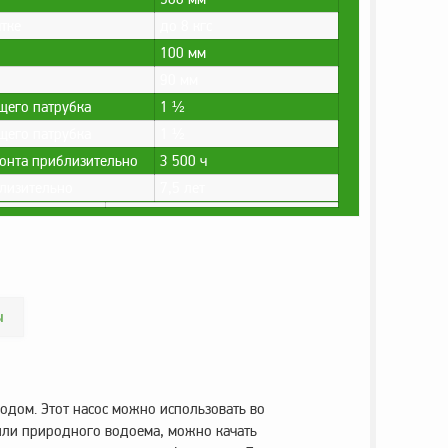
тке
до 8 кгс
100 мм
90 мм
щего патрубка
1 ½
щего патрубка
1 ½
монта приблизительно
3 500 ч
лизительно
7,5 лет
ы
одом. Этот насос можно использовать во
или природного водоема, можно качать