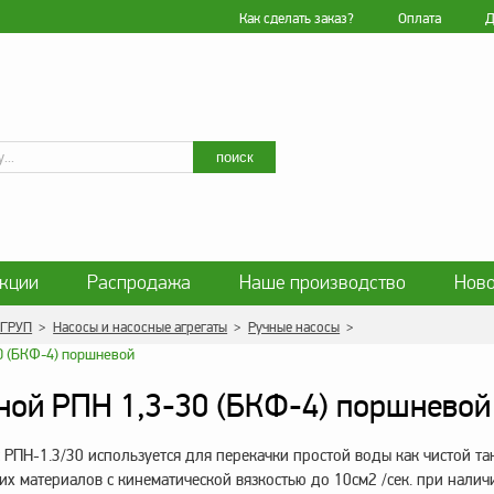
Как сделать заказ?
Оплата
Д
Искать
поиск
кции
Распродажа
Наше производство
Ново
ласие на обработку персональных данных
Блог
 ГРУП
>
Насосы и насосные агрегаты
>
Ручные насосы
>
нциальности персональных данных
Политика обработ
ной РПН 1,3-30 (БКФ-4) поршневой
РПН-1.3/30 используется для перекачки простой воды как чистой та
их материалов с кинематической вязкостью до 10см2 /сек. при нали