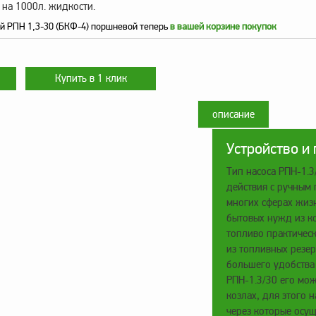
 на 1000л. жидкости.
й РПН 1,3-30 (БКФ-4) поршневой теперь
в вашей корзине покупок
описание
Устройство и
Тип насоса РПН-1.
действия с ручным 
многих сферах жиз
бытовых нужд из к
топливо практическ
из топливных резе
большего удобства
РПН-1.3/30 его мож
козлах, для этого 
через которые осущ