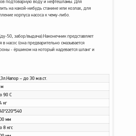
ров подтоварную воду и нефтешламы. Для
ить на какой-нибудь станине или козлах, для
пление корпуса насоса к чему-либо.
ду-50, забор/выдача).Наконечник представляет
я в насос (она предварительно смазывается
ороны - ёршиком на который надевается шланг и
,3л.Напор – до 30 м.в.ст.
 м
о 90 С
4 кг
40*220*540
00 мм
о 8 кгс
00 мм