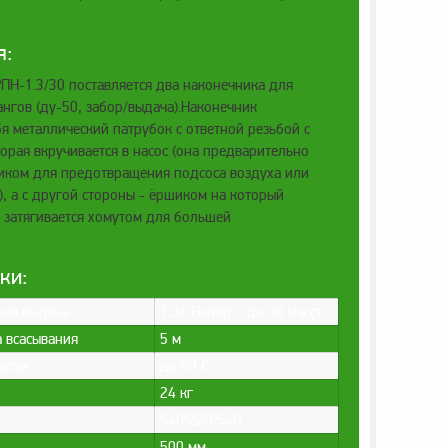
я:
ПН-1.3/30 поставляется два наконечника для
нгов (ду-50, забор/выдача).Наконечник
бя металлический патрубок с ответной резьбой с
орая вкручивается в насос (она предварительно
тиком для предотвращения подсоса воздуха или
, а с другой стороны - ёршиком на который
 затягивается хомутом для большей
ики:
ня выдача
1,3л.Напор – до 30 м.в.ст.
 всасывания
5 м
ости
до 90 С
24 кг
540*220*540
500 мм