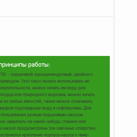
 принципы работы:
3/30 – поршневой одноцилиндровый, двойного
приводом. Этот насос можно использовать во
недеятельности, можно качать им воду для
олодца или природного водоема, можно качать
и из любых емкостей, также можно откачивать
рвуаров подтоварную воду и нефтешламы. Для
 пользования ручным поршневым насосом
но закрепить на какой-нибудь станине или
на насосе предусмотрены три сквозных отверстия,
ествляется крепление корпуса насоса к чему-