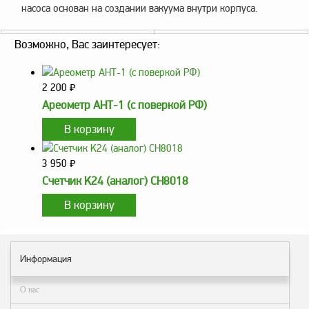
насоса основан на создании вакуума внутри корпуса.
Метрологическое
оборудование
Возможно, Вас заинтересует:
Рукава, шланги и
техпластина МБС
2 200
₽
Соединительная
Ареометр АНТ-1 (с поверкой РФ)
арматура
Устройства
заземления
автоцистерн и
3 950
₽
комплектующие
Счетчик K24 (аналог) CH8018
Продукция НПП
СЕНСОР
Газоаналитическое
оборудование
Информация
Эксплуатационное
оборудование
О нас