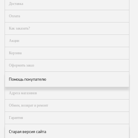
Аналоги запасных
Доставка
частей из Артамида
Оплата
ОБОРУДОВАНИЕ
БЕНЗОВОЗОВ И
Как заказать?
МИНИ АЗС
Акции
ОБОРУДОВАНИЕ
АГЗС, ГНС
Корзина
Оформить заказ
О
компании
Помощь покупателю
Услуги
Адреса магазинов
Новости
Обмен, возврат и ремонт
Контакты
Гарантия
Распродажа
Как
Старая версия сайта
сделать