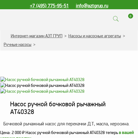
+7 (495) 775-95-51
info@aztgrup.ru
0
КАТАЛОГ ПРОДУКЦИИ
Интернет-магазин АЗТ ГРУП
>
Насосы и насосные агрегаты
>
Ручные насосы
>
Топливораздаточные
колонки
Газораздаточные
колонки
Зарядные станции
для электромобилей
Погружные насосы к
Насос ручной бочковой рычажный
ТРК и ГРК
AT40328
Запасные части к ТРК
и ГРК
Бочковой рычажный насос для перекачки Д.Т, масла, керосина.
Электронное
Цена:
2 000
₽
Насос ручной бочковой рычажный AT40328 теперь
в вашей