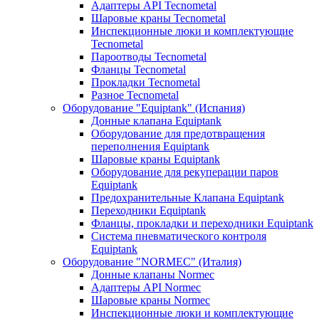
Адаптеры API Tecnometal
Шаровые краны Tecnometal
Инспекционные люки и комплектующие
Tecnometal
Пароотводы Tecnometal
Фланцы Tecnometal
Прокладки Tecnometal
Разное Tecnometal
Оборудование "Equiptank" (Испания)
Донные клапана Equiptank
Оборудование для предотвращения
переполнения Equiptank
Шаровые краны Equiptank
Оборудование для рекуперации паров
Equiptank
Предохранительные Клапана Equiptank
Переходники Equiptank
Фланцы, прокладки и переходники Equiptank
Система пневматического контроля
Equiptank
Оборудование "NORMEC" (Италия)
Донные клапаны Normec
Адаптеры API Normec
Шаровые краны Normec
Инспекционные люки и комплектующие