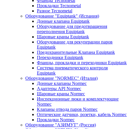
Фланцы Tecnometal
Прокладки Tecnometal
Разное Tecnometal
Оборудование "Equiptank" (Испания)
Донные клапана Equiptank
Оборудование для предотвращения
переполнения Equiptank
Шаровые краны Equiptank
Оборудование для рекуперации паров
Equiptank
Предохранительные Клапана Equiptank
Переходники Equiptank
Фланцы, прокладки и переходники Equiptank
Система пневматического контроля
Equiptank
Оборудование "NORMEC" (Италия)
Донные клапаны Normec
Адаптеры API Normec
Шаровые краны Normec
Инспекционные люки и комплектующие
Normec
Клапаны отвода паров Normec
Оптические датчики, розетки, кабель Normec
Прокладки Normec
Оборудование "АЗИМУТ" (Россия)