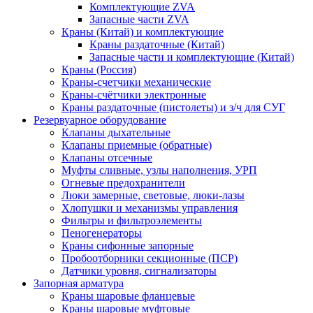
Комплектующие ZVA
Запасные части ZVA
Краны (Китай) и комплектующие
Краны раздаточные (Китай)
Запасные части и комплектующие (Китай)
Краны (Россия)
Краны-счетчики механические
Краны-счётчики электронные
Краны раздаточные (пистолеты) и з/ч для СУГ
Резервуарное оборудование
Клапаны дыхательные
Клапаны приемные (обратные)
Клапаны отсечные
Муфты сливные, узлы наполнения, УРП
Огневые предохранители
Люки замерные, световые, люки-лазы
Хлопушки и механизмы управления
Фильтры и фильтроэлементы
Пеногенераторы
Краны сифонные запорные
Пробоотборники секционные (ПСР)
Датчики уровня, сигнализаторы
Запорная арматура
Краны шаровые фланцевые
Краны шаровые муфтовые