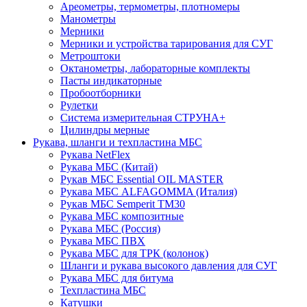
Ареометры, термометры, плотномеры
Манометры
Мерники
Мерники и устройства тарирования для СУГ
Метроштоки
Октанометры, лабораторные комплекты
Пасты индикаторные
Пробоотборники
Рулетки
Система измерительная СТРУНА+
Цилиндры мерные
Рукава, шланги и техпластина МБС
Рукава NetFlex
Рукава МБС (Китай)
Рукав МБС Essential OIL MASTER
Рукава МБС ALFAGOMMA (Италия)
Рукав МБС Semperit TM30
Рукава МБС композитные
Рукава МБС (Россия)
Рукава МБС ПВХ
Рукава МБС для ТРК (колонок)
Шланги и рукава высокого давления для СУГ
Рукава МБС для битума
Техпластина МБС
Катушки