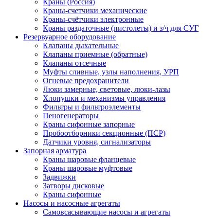
Краны (Россия)
Краны-счетчики механические
Краны-счётчики электронные
Краны раздаточные (пистолеты) и з/ч для СУГ
Резервуарное оборудование
Клапаны дыхательные
Клапаны приемные (обратные)
Клапаны отсечные
Муфты сливные, узлы наполнения, УРП
Огневые предохранители
Люки замерные, световые, люки-лазы
Хлопушки и механизмы управления
Фильтры и фильтроэлементы
Пеногенераторы
Краны сифонные запорные
Пробоотборники секционные (ПСР)
Датчики уровня, сигнализаторы
Запорная арматура
Краны шаровые фланцевые
Краны шаровые муфтовые
Задвижки
Затворы дисковые
Краны сифонные
Насосы и насосные агрегаты
Самовсасывающие насосы и агрегаты