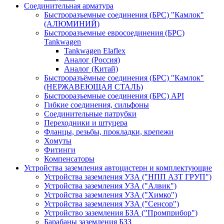
Соединительная арматура
Быстроразъемные соединения (БРС) "Камлок"
(АЛЮМИНИЙ)
Быстроразъемные евросоединения (БРС)
Tankwagen
Tankwagen Elaflex
Аналог (Россия)
Аналог (Китай)
Быстроразъёмные соединения (БРС) "Камлок"
(НЕРЖАВЕЮЩАЯ СТАЛЬ)
Быстроразъемные соединения (БРС) API
Гибкие соединения, сильфоны
Соединительные патрубки
Переходники и штуцера
Фланцы, резьбы, прокладки, крепежи
Хомуты
Фитинги
Компенсаторы
Устройства заземления автоцистерн и комплектующие
Устройства заземления УЗА ("НПП АЗТ ГРУП")
Устройства заземления УЗА ("Алвик")
Устройства заземления УЗА ("Химко")
Устройства заземления УЗА ("Сенсор")
Устройство заземления БЗА ("Промприбор")
Барабаны заземления БЗЗ