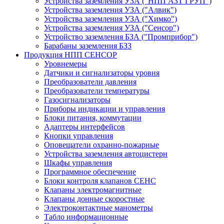
Устройства заземления УЗА ("НПП АЗТ ГРУП")
Устройства заземления УЗА ("Алвик")
Устройства заземления УЗА ("Химко")
Устройства заземления УЗА ("Сенсор")
Устройство заземления БЗА ("Промприбор")
Барабаны заземления БЗЗ
Продукция НПП СЕНСОР
Уровнемеры
Датчики и сигнализаторы уровня
Преобразователи давления
Преобразователи температуры
Газосигнализаторы
Приборы индикации и управления
Блоки питания, коммутации
Адаптеры интерфейсов
Кнопки управления
Оповещатели охранно-пожарные
Устройства заземления автоцистерн
Шкафы управления
Программное обеспечение
Блоки контроля клапанов СЕНС
Клапаны электромагнитные
Клапаны донные скоростные
Электроконтактные манометры
Табло информационные