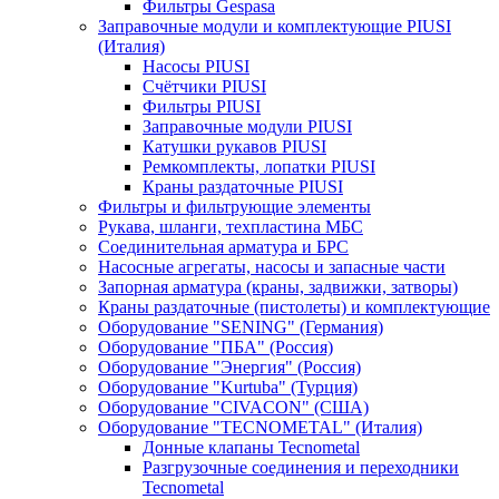
Фильтры Gespasa
Заправочные модули и комплектующие PIUSI
(Италия)
Насосы PIUSI
Счётчики PIUSI
Фильтры PIUSI
Заправочные модули PIUSI
Катушки рукавов PIUSI
Ремкомплекты, лопатки PIUSI
Краны раздаточные PIUSI
Фильтры и фильтрующие элементы
Рукава, шланги, техпластина МБС
Соединительная арматура и БРС
Насосные агрегаты, насосы и запасные части
Запорная арматура (краны, задвижки, затворы)
Краны раздаточные (пистолеты) и комплектующие
Оборудование "SENING" (Германия)
Оборудование "ПБА" (Россия)
Оборудование "Энергия" (Россия)
Оборудование "Kurtuba" (Турция)
Оборудование "CIVACON" (США)
Оборудование "TECNOMETAL" (Италия)
Донные клапаны Tecnometal
Разгрузочные соединения и переходники
Tecnometal