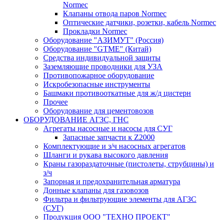
Normec
Клапаны отвода паров Normec
Оптические датчики, розетки, кабель Normec
Прокладки Normec
Оборудование "АЗИМУТ" (Россия)
Оборудование "GTME" (Китай)
Средства индивидуальной защиты
Заземляющие проводники для УЗА
Противопожарное оборудование
Искробезопасные инструменты
Башмаки противооткатные для ж/д цистерн
Прочее
Оборудование для цементовозов
ОБОРУДОВАНИЕ АГЗС, ГНС
Агрегаты насосные и насосы для СУГ
Запасные запчасти к Z2000
Комплектующие и з/ч насосных агрегатов
Шланги и рукава высокого давления
Краны газораздаточные (пистолеты, струбцины) и
з/ч
Запорная и предохранительная арматура
Донные клапаны для газовозов
Фильтра и фильтрующие элементы для АГЗС
(СУГ)
Продукция ООО "ТЕХНО ПРОЕКТ"