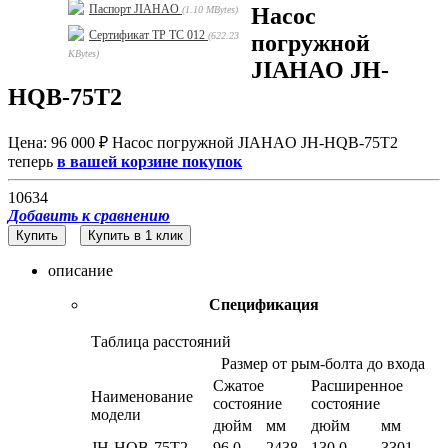
Паспорт JIAHAO
Насос
1.10 MBytes
Сертификат ТР ТС 012
погружной
622.23
KBytes
JIAHAO JH-
HQB-75T2
Цена:
96 000
₽
Насос погружной JIAHAO JH-HQB-75T2
теперь
в вашей корзине покупок
10634
Добавить к сравнению
описание
Спецификация
Таблица расстояний
Размер от рым-болта до входа
Сжатое
Расширенное
Наименование
состояние
состояние
модели
дюйм
мм
дюйм
мм
JH-HQB-75T2
96.0
2438
130.0
3301