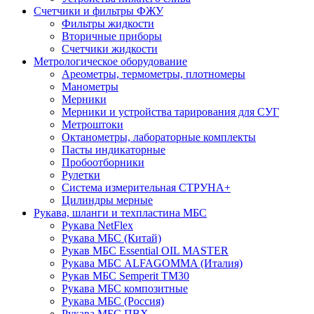
Счетчики и фильтры ФЖУ
Фильтры жидкости
Вторичные приборы
Счетчики жидкости
Метрологическое оборудование
Ареометры, термометры, плотномеры
Манометры
Мерники
Мерники и устройства тарирования для СУГ
Метроштоки
Октанометры, лабораторные комплекты
Пасты индикаторные
Пробоотборники
Рулетки
Система измерительная СТРУНА+
Цилиндры мерные
Рукава, шланги и техпластина МБС
Рукава NetFlex
Рукава МБС (Китай)
Рукав МБС Essential OIL MASTER
Рукава МБС ALFAGOMMA (Италия)
Рукав МБС Semperit TM30
Рукава МБС композитные
Рукава МБС (Россия)
Рукава МБС ПВХ