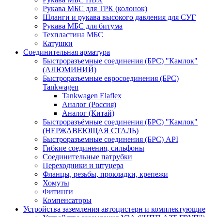
Рукава МБС для ТРК (колонок)
Шланги и рукава высокого давления для СУГ
Рукава МБС для битума
Техпластина МБС
Катушки
Соединительная арматура
Быстроразъемные соединения (БРС) "Камлок"
(АЛЮМИНИЙ)
Быстроразъемные евросоединения (БРС)
Tankwagen
Tankwagen Elaflex
Аналог (Россия)
Аналог (Китай)
Быстроразъёмные соединения (БРС) "Камлок"
(НЕРЖАВЕЮЩАЯ СТАЛЬ)
Быстроразъемные соединения (БРС) API
Гибкие соединения, сильфоны
Соединительные патрубки
Переходники и штуцера
Фланцы, резьбы, прокладки, крепежи
Хомуты
Фитинги
Компенсаторы
Устройства заземления автоцистерн и комплектующие