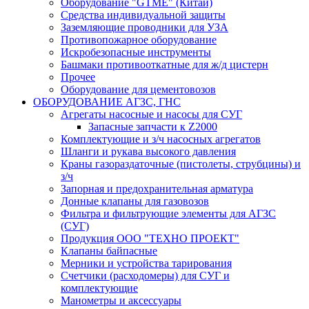
Оборудование "GTME" (Китай)
Средства индивидуальной защиты
Заземляющие проводники для УЗА
Противопожарное оборудование
Искробезопасные инструменты
Башмаки противооткатные для ж/д цистерн
Прочее
Оборудование для цементовозов
ОБОРУДОВАНИЕ АГЗС, ГНС
Агрегаты насосные и насосы для СУГ
Запасные запчасти к Z2000
Комплектующие и з/ч насосных агрегатов
Шланги и рукава высокого давления
Краны газораздаточные (пистолеты, струбцины) и
з/ч
Запорная и предохранительная арматура
Донные клапаны для газовозов
Фильтра и фильтрующие элементы для АГЗС
(СУГ)
Продукция ООО "ТЕХНО ПРОЕКТ"
Клапаны байпасные
Мерники и устройства тарирования
Счетчики (расходомеры) для СУГ и
комплектующие
Манометры и аксессуары