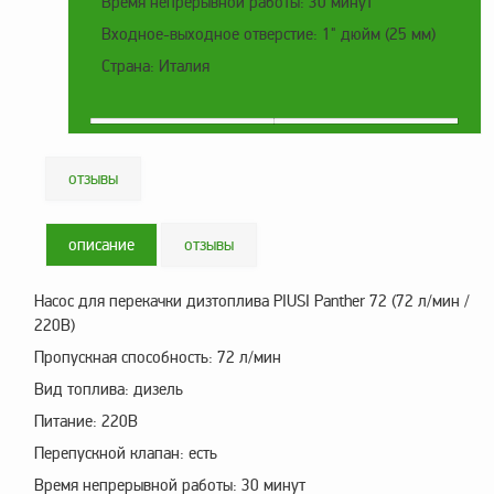
Время непрерывной работы: 30 минут
Метрологическое
Входное-выходное отверстие: 1" дюйм (25 мм)
оборудование
Страна: Италия
Рукава, шланги и
техпластина МБС
Соединительная
арматура
отзывы
Устройства
заземления
описание
отзывы
автоцистерн и
комплектующие
Насос для перекачки дизтоплива PIUSI Panther 72 (72 л/мин /
Продукция НПП
220В)
СЕНСОР
Пропускная способность: 72 л/мин
Газоаналитическое
Вид топлива: дизель
оборудование
Питание: 220В
Эксплуатационное
Перепускной клапан: есть
оборудование
Время непрерывной работы: 30 минут