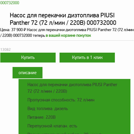
оборудование
ТОПАЗ
Насос для перекачки дизтоплива PIUSI
Пульты управления,
Panther 72 (72 л/мин / 220В) 000732000
контроллеры
Цена:
37 900
₽
Насос для перекачки дизтоплива PIUSI Panther 72 (72 л/мин
Устройства громкой
/ 220В) 000732000 теперь
в вашей корзине покупок
связи и оповещения
Краны раздаточные,
13082
з/ч и комплектующие
Резервуарное
оборудование
описание
Запорная арматура
Насос для перекачки дизтоплива PIUSI Panther
72 (72 л/мин / 220В)
Насосы и насосные
агрегаты
Пропускная способность: 72 л/мин
Вид топлива: дизель
Устройства слива и
налива
Питание: 220В
Счетчики и фильтры
Перепускной клапан: есть
ФЖУ