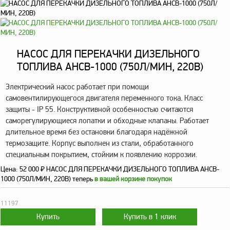
Метрологическое
оборудование
Рукава, шланги и
НАСОС ДЛЯ ПЕРЕКАЧКИ ДИЗЕЛЬНОГО
техпластина МБС
ТОПЛИВА AHCB-1000 (750Л/МИН, 220В)
Соединительная
арматура
Электрический насос работает при помощи
самовентилирующегося двигателя переменного тока. Класс
Устройства
защиты - IP 55. Конструктивной особенностью считаются
заземления
автоцистерн и
саморегулирующиеся лопатки и обходные клапаны. Работает
комплектующие
длительное время без остановки благодаря надёжной
термозащите. Корпус выполнен из стали, обработанного
Продукция НПП
специальным покрытием, стойким к появлению коррозии.
СЕНСОР
Цена:
52 000
₽
НАСОС ДЛЯ ПЕРЕКАЧКИ ДИЗЕЛЬНОГО ТОПЛИВА AHCB-
Газоаналитическое
1000 (750Л/МИН, 220В) теперь
в вашей корзине покупок
оборудование
11197
Эксплуатационное
оборудование