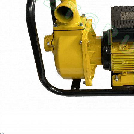
оборудование
ТОПАЗ
Пульты управления,
контроллеры
Устройства громкой
связи и оповещения
Краны раздаточные,
з/ч и комплектующие
Резервуарное
оборудование
Запорная арматура
Насосы и насосные
агрегаты
Устройства слива и
налива
Счетчики и фильтры
ФЖУ