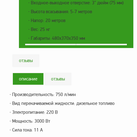
· Входное-выходное отверстие: 3" дюйм (75 мм)
заказ?
· Высота всасывания: 5-7 метров
Оплата
· Напор: 20 метров
Доставка
· Вес: 25 кг
и
самовывоз
· Габариты: 480х370х350 мм
Гарантия
и
возврат
отзывы
Вакансии
описание
отзывы
· Производительность: 750 л/мин
· Вид перекачиваемой жидкости: дизельное топливо
· Электропитание: 220 В
· Мощность: 3000 Вт
· Сила тока: 11 А