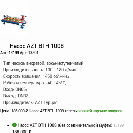
оборудование
ТОПАЗ
Пульты управления,
контроллеры
Устройства громкой
связи и оповещения
Насос AZT BTH 1008
Краны раздаточные,
Арт: 13199 Арт: 13201
з/ч и комплектующие
Тип насоса: вихревой, восьмиступенчатый
Резервуарное
Производительность: 100 - 120 л/мин.
оборудование
Скорость вращения: 1450 об\мин.;
Запорная арматура
Рабочая температура: -40 +45°С;
Вход: DN65;
Насосы и насосные
Выход: DN32;
агрегаты
Производитель: AZT Турция:
Устройства слива и
Цена:
186 000
₽
Насос AZT BTH 1008 теперь
в вашей корзине покупок
налива
Счетчики и фильтры
Насос AZT BTH 1008 (без соединительной муфты)
13199
ФЖУ
186 000
₽