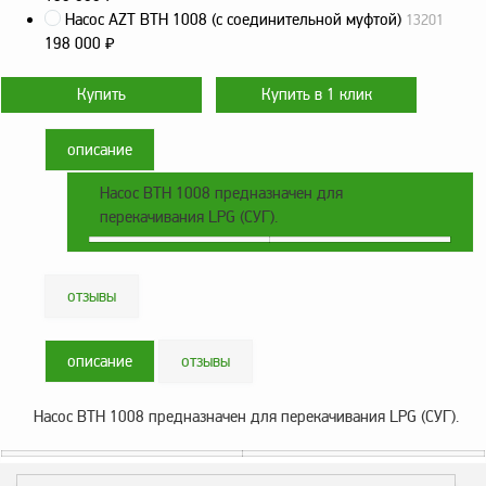
Насос AZT BTH 1008 (с соединительной муфтой)
13201
Метрологическое
198 000
₽
оборудование
Рукава, шланги и
техпластина МБС
Соединительная
описание
арматура
Насос BTH 1008 предназначен для
Устройства
перекачивания LPG (СУГ).
заземления
автоцистерн и
комплектующие
отзывы
Продукция НПП
СЕНСОР
описание
отзывы
Газоаналитическое
оборудование
Насос BTH 1008 предназначен для перекачивания LPG (СУГ).
Эксплуатационное
оборудование