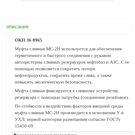
ФЖУ
Метрологическое
оборудование
описание
Рукава, шланги и
техпластина МБС
ОКП 36 8965
Соединительная
Муфта сливная МС-2Н используется для обеспечения
арматура
герметичного и быстрого соединения с рукавом
автоцистерны сливных резервуаров нефтебаз и АЗС. С ее
Устройства
помощью позволяется сократить потери
заземления
нефтепродуктов, сократить время слива, а также
автоцистерн и
повысить экологическую безопасность.
комплектующие
Муфта сливная фиксируется к сливному устройству
Продукция НПП
резервуара с помощью патрубка (соединение резьбовое).
СЕНСОР
По стойкости к воздействию факторов внешней среды
Газоаналитическое
муфта сливная МС-2Н производится в исполнении У и
оборудование
УХЛ, первой категории размещения согласно ГОСТу
Эксплуатационное
15450-69
оборудование