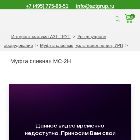
+7 (495) 775-95-51
info@aztgrup.ru
0
Интернет-магазин АЗТ ГРУП
>
Резервуарное
КАТАЛОГ ПРОДУКЦИИ
оборудование
>
Муфты сливные, узлы наполнения, УРП
>
Топливораздаточные
колонки
Муфта сливная МС-2Н
Газораздаточные
колонки
Зарядные станции
для электромобилей
Погружные насосы к
ТРК и ГРК
Запасные части к
ТРК и ГРК
Электронное