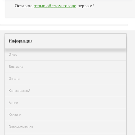
Как
сделать
Оставьте
отзыв об этом товаре
первым!
заказ?
Оплата
Доставка
и
Информация
самовывоз
Гарантия
О нас
и
возврат
Доставка
Вакансии
Оплата
Как заказать?
Акции
Корзина
Оформить заказ