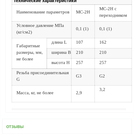
Технические характеристики
Аналоги запасных
МС-2Н с
Наименование параметров
МС-2Н
частей из Артамида
переходником
ОБОРУДОВАНИЕ
Условное давление МПа
0,1 (1)
0,1 (1)
БЕНЗОВОЗОВ И
(кг/см2)
МИНИ АЗС
длина L
107
162
Габаритные
ОБОРУДОВАНИЕ
АГЗС, ГНС
размеры, мм,
ширина B
210
210
не более
высота H
257
257
Резьба присоединительная
О
G3
G2
G
компании
3,2
Услуги
Масса, кг, не более
2,9
Новости
Контакты
Распродажа
отзывы