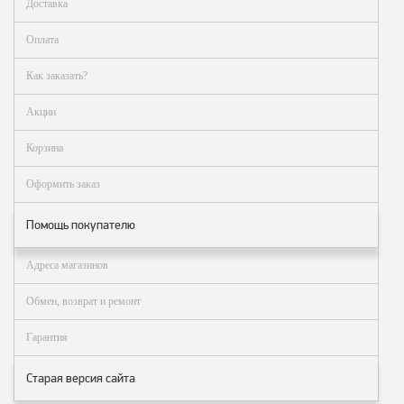
Доставка
заказ?
Оплата
Оплата
Доставка
Как заказать?
и
самовывоз
Акции
Гарантия
Корзина
и
возврат
Оформить заказ
Вакансии
Помощь покупателю
Адреса магазинов
Обмен, возврат и ремонт
Гарантия
Старая версия сайта