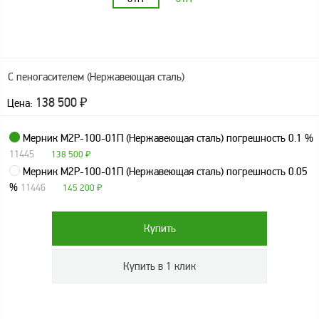
оборудование
ТОПАЗ
Пульты управления,
контроллеры
С пеногасителем (Нержавеющая сталь)
Устройства громкой
связи и оповещения
138 500
₽
Цена:
Краны раздаточные,
з/ч и комплектующие
Мерник М2Р-100-01П (Нержавеющая сталь) погрешность 0.1 %
11445
138 500
₽
Резервуарное
оборудование
Мерник М2Р-100-01П (Нержавеющая сталь) погрешность 0.05
%
11446
145 200
₽
Запорная арматура
Насосы и насосные
агрегаты
Устройства слива и
налива
Счетчики и фильтры
ФЖУ