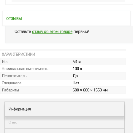
Аналоги запасных
частей из Артамида
ОБОРУДОВАНИЕ
отзывы
БЕНЗОВОЗОВ И
МИНИ АЗС
Оставьте
отзыв об этом товаре
первым!
ОБОРУДОВАНИЕ
АГЗС, ГНС
ХАРАКТЕРИСТИКИ
Вес
43 кг
О
Номинальная вместимость
100 л
компании
Пеногаситель
Да
Спецшкала
Нет
Услуги
Габариты
600 × 600 × 1550 мм
Новости
Контакты
Информация
Распродажа
О нас
Как
сделать