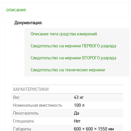
Метрологическое
описание
оборудование
Документация:
Рукава, шланги и
техпластина МБС
Описание типа средства измерений
Соединительная
Свидетельство на мерники ПЕРВОГО разряда
арматура
Устройства
Свидетельство на мерники ВТОРОГО разряда
заземления
автоцистерн и
Свидетельство на технические мерники
комплектующие
Продукция НПП
ХАРАКТЕРИСТИКИ
СЕНСОР
Вес
43 кг
Газоаналитическое
Номинальная вместимость
100 л
оборудование
Пеногаситель
Да
Эксплуатационное
Спецшкала
Нет
оборудование
Габариты
600 × 600 × 1550 мм