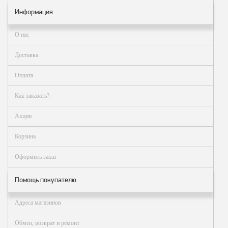
заказ?
Информация
Оплата
О нас
Доставка
и
Доставка
самовывоз
Оплата
Гарантия
и
Как заказать?
возврат
Вакансии
Акции
Корзина
Оформить заказ
Помощь покупателю
Адреса магазинов
Обмен, возврат и ремонт