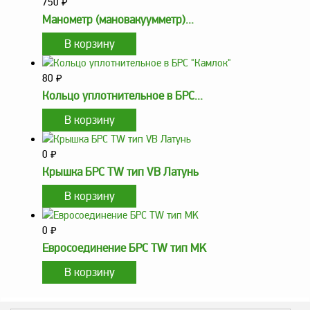
750
₽
Аналоги запасных
частей из Артамида
Манометр (мановакуумметр)...
ОБОРУДОВАНИЕ
БЕНЗОВОЗОВ И
МИНИ АЗС
80
₽
ОБОРУДОВАНИЕ
Кольцо уплотнительное в БРС...
АГЗС, ГНС
0
₽
О
Крышка БРС TW тип VB Латунь
компании
Услуги
Новости
0
₽
Контакты
Евросоединение БРС TW тип MK
Распродажа
Как
сделать