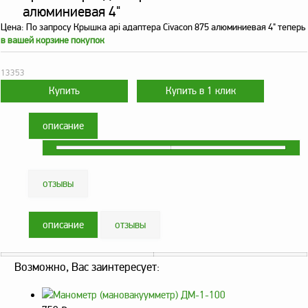
алюминиевая 4"
Метрологическое
Цена:
По запросу
Крышка api адаптера Civacon 875 алюминиевая 4" теперь
оборудование
в вашей корзине покупок
Рукава, шланги и
техпластина МБС
13353
Соединительная
арматура
описание
Устройства
заземления
автоцистерн и
комплектующие
отзывы
Продукция НПП
СЕНСОР
описание
отзывы
Газоаналитическое
оборудование
Возможно, Вас заинтересует:
Эксплуатационное
оборудование