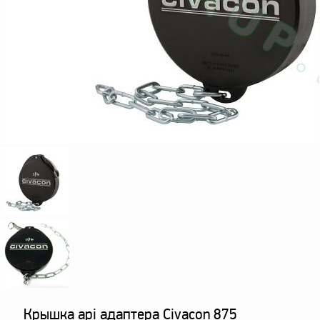
оборудование
ТОПАЗ
Пульты управления,
контроллеры
Устройства громкой
связи и оповещения
Краны раздаточные,
з/ч и комплектующие
Резервуарное
оборудование
Запорная арматура
Насосы и насосные
агрегаты
Устройства слива и
налива
Счетчики и фильтры
Крышка api адаптера Civacon 875
ФЖУ