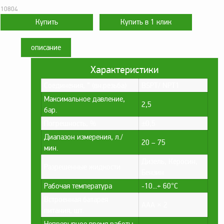
оборудование
10804
ТОПАЗ
Пульты управления,
контроллеры
описание
Устройства громкой
связи и оповещения
Характеристики
Краны раздаточные,
Соединения, ” (вн.резьба)
BSPT/ NPT1
з/ч и комплектующие
Максимальное давление,
2,5
бар.
Резервуарное
оборудование
Погрешность, %
±0,5
Диапазон измерения, л./
Запорная арматура
20 – 75
мин.
Насосы и насосные
Дизель, Керосин,
агрегаты
Разрешенные жидкости
Бензин
Устройства слива и
Рабочая температура
-10...+ 60°C
налива
Встроенная батарея
AAA × 2
Счетчики и фильтры
питания, шт.
ФЖУ