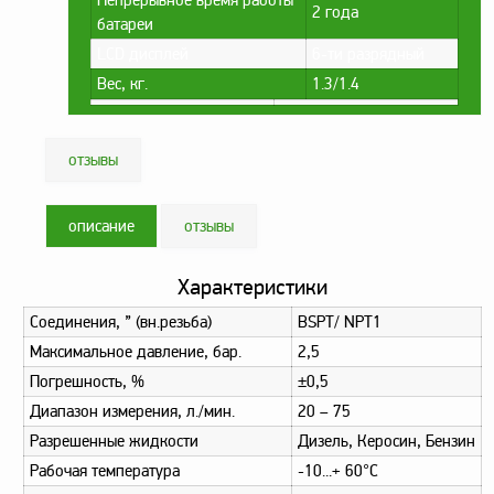
Непрерывное время работы
2 года
батареи
Метрологическое
оборудование
LCD дисплей
6-ти разрядный
Вес, кг.
1.3/1.4
Рукава, шланги и
техпластина МБС
Соединительная
отзывы
арматура
Устройства
описание
отзывы
заземления
автоцистерн и
комплектующие
Характеристики
Продукция НПП
Соединения, ” (вн.резьба)
BSPT/ NPT1
СЕНСОР
Максимальное давление, бар.
2,5
Газоаналитическое
Погрешность, %
±0,5
оборудование
Диапазон измерения, л./мин.
20 – 75
Эксплуатационное
Разрешенные жидкости
Дизель, Керосин, Бензин
оборудование
Рабочая температура
-10...+ 60°C