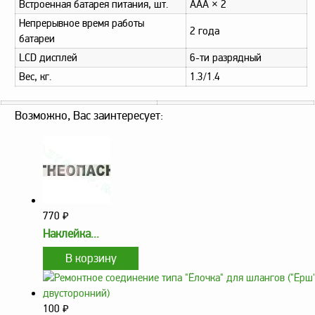
Аналоги запасных
Встроенная батарея питания, шт.
AAA × 2
частей из Артамида
Непрерывное время работы
2 года
батареи
ОБОРУДОВАНИЕ
БЕНЗОВОЗОВ И
LCD дисплей
6-ти разрядный
МИНИ АЗС
Вес, кг.
1.3/1.4
ОБОРУДОВАНИЕ
АГЗС, ГНС
Возможно, Вас заинтересует:
О
компании
Услуги
770
₽
Новости
Наклейка...
Контакты
Распродажа
Как
100
₽
сделать