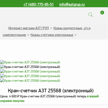
+7 (495) 775-95-51
info@aztgrup.ru
0
КАТАЛОГ ПРОДУКЦИИ
Интернет-магазин АЗТ ГРУП
>
Краны раздаточные, з/ч и
комплектующие
>
Краны-счётчики электронные
>
Топливораздаточные
колонки
Газораздаточные
колонки
Зарядные станции
для электромобилей
Погружные насосы к
ТРК и ГРК
Кран-счетчик АЗТ 25568 (электронный)
Запасные части к ТРК
и ГРК
Цена:
4 600
₽
Кран-счетчик АЗТ 25568 (электронный) теперь
в вашей
корзине покупок
Электронное