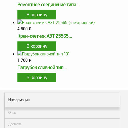
Ремонтное соединение типа...
заказ?
Оплата
Доставка
4 600
₽
и
самовывоз
Кран-счетчик АЗТ 25565...
Гарантия
и
возврат
1 700
₽
Вакансии
Патрубок сливной тип...
Информация
О нас
Доставка