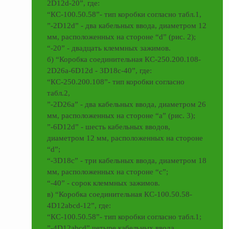
2D12d-20”, где:
“КС-100.50.58”- тип коробки согласно табл.1,
”-2D12d” - два кабельных ввода, диаметром 12
мм, расположенных на стороне “d” (рис. 2);
“-20” - двадцать клеммных зажимов.
б) “Коробка соединительная КС-250.200.108-
2D26а-6D12d - 3D18c-40”, где:
“КС-250.200.108”- тип коробки согласно
табл.2,
”-2D26а” - два кабельных ввода, диаметром 26
мм, расположенных на стороне “а” (рис. 3);
”-6D12d” - шесть кабельных вводов,
диаметром 12 мм, расположенных на стороне
“d”;
“-3D18c” - три кабельных ввода, диаметром 18
мм, расположенных на стороне “с”;
“-40” - сорок клеммных зажимов.
в) “Коробка соединительная КС-100.50.58-
4D12аbcd-12”, где:
“КС-100.50.58”- тип коробки согласно табл.1;
”-4D12abcd” четыре кабельных ввода,