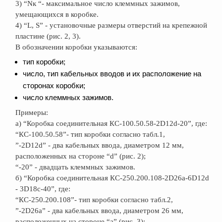
3) “Nк “- максимальное число клеммных зажимов,
умещающихся в коробке.
4) “L, S” - установочные размеры отверстий на крепежной
пластине (рис. 2, 3).
В обозначении коробки указываются:
тип коробки;
число, тип кабельных вводов и их расположение на
сторонах коробки;
число клеммных зажимов.
Примеры:
а) “Коробка соединительная КС-100.50.58-2D12d-20”, где:
“КС-100.50.58”- тип коробки согласно табл.1,
”-2D12d” - два кабельных ввода, диаметром 12 мм,
расположенных на стороне “d” (рис. 2);
“-20” - двадцать клеммных зажимов.
б) “Коробка соединительная КС-250.200.108-2D26а-6D12d
- 3D18c-40”, где:
“КС-250.200.108”- тип коробки согласно табл.2,
”-2D26а” - два кабельных ввода, диаметром 26 мм,
расположенных на стороне “а” (рис. 3);