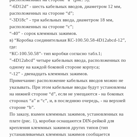
”-6D12d” - шесть кабельных вводов, диаметром 12 мм,
расположенных на стороне “d”;
“-3D18c” - три кабельных ввода, диаметром 18 мм,
расположенных на стороне “с”;
“-40” - сорок клеммных зажимов.
в) “Коробка соединительная КС-100.50.58-4D12аbcd-12”,
где:
“КС-100.50.58”- тип коробки согласно табл.1;
”-4D12abcd” четыре кабельных ввода, расположенных по
одному на каждой боковой стороне корпуса;
“-12” - двенадцать клеммных зажимов.
Примечание: расположение кабельных вводов можно не
указывать. При этом кабельные вводы будут установлены
на нижней стороне “d”, если не умещаются - на боковых
сторонах “а” и “с”, и, в последнюю очередь, - на верхней
стороне “b”.
По заказу, взамен клеммных зажимов, установленных на
плате (рис. 1), коробки оснащаются DIN-рейкой для
крепления клеммных зажимов других типов (тип
устанавливаемых клеммных зажимов сообщается