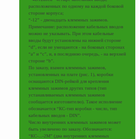
расположенных по одному на каждой боковой
стороне корпуса;
“-12” - двенадцать клеммных зажимов.
Примечание: расположение кабельных вводов
можно не указывать. При этом кабельные
вводы будут установлены на нижней стороне
“d”, если не умещаются - на боковых сторонах
“а” и “с”, и, в последнюю очередь, - на верхней
стороне “b”.
По заказу, взамен клеммных зажимов,
установленных на плате (рис. 1), коробки
оснащаются DIN-рейкой для крепления
клеммных зажимов других типов (тип
устанавливаемых клеммных зажимов
сообщается изготовителю). Такое исполнение
обозначается “КС-тип коробки - число, тип
кабельных вводов - DIN”.
Число внутренних клеммных зажимов может
быть увеличено по заказу. Обозначается:
“КС-...-2М” (два внутренних клеммных