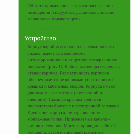
ФЖУ
Область применения - взрывоопасные зоны
помещений и наружных установок согласно
Метрологическое
маркировке взрывозащиты.
оборудование
Задать вопрос о КС
Рукава, шланги и
техпластина МБС
Устройство
Корпус коробок выполнен из алюминиевого
Соединительная
арматура
сплава, имеет гальваническое
антикоррозионное и защитное лакокрасочное
Устройства
покрытие (рис. 1). Кабельные вводы вварены в
заземления
стенки корпуса. Герметичность корпусов
автоцистерн и
обеспечивается резиновыми уплотнениями
комплектующие
крышки и кабельных вводов. Корпуса имеют
Продукция НПП
два зажима заземления (внутренний и
СЕНСОР
внешний). Съемная крышка крепится
посредством болтов с шестигранной головкой.
Газоаналитическое
Крепление корпуса: четыре внешние
оборудование
монтажные точки. Применяемые кабели -
Эксплуатационное
круглого сечения. Монтаж проводов кабелей
оборудование
осуществляется к винтовым клеммным