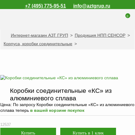
+7 (495) 775-95-51
info@aztgrup.ru
0
Интернет-магазин АЗТ ГРУП
>
Продукция НПП СЕНСОР
>
КАТАЛОГ ПРОДУКЦИИ
Корпуса, коробки соединительные
>
Топливораздаточные
колонки
Газораздаточные
колонки
Зарядные станции
для электромобилей
Коробки соединительные «КС» из
Погружные насосы к
алюминиевого сплава
ТРК и ГРК
Цена:
По запросу
Коробки соединительные «КС» из алюминиевого
сплава теперь
в вашей корзине покупок
Запасные части к
ТРК и ГРК
12537
Электронное