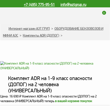
+7 (495) 775-95-51
info@aztgrup.ru
0
КАТАЛОГ ПРОДУКЦИИ
Интернет-магазин АЗТ ГРУП
>
ОБОРУДОВАНИЕ БЕНЗОВОЗОВ И
МИНИ АЗС
>
Комплекты ADR (ДОПОГ)
>
Топливораздаточные
колонки
Газораздаточные
колонки
Зарядные станции
для электромобилей
Комплект ADR на 1-9 класс опасности
Погружные насосы к
ТРК и ГРК
(ДОПОГ) на 2 человека
(УНИВЕРСАЛЬНЫЙ)
Запасные части к ТРК
Цена:
16 690
₽
Комплект ADR на 1-9 класс опасности (ДОПОГ) на 2
и ГРК
человека (УНИВЕРСАЛЬНЫЙ) теперь
в вашей корзине покупок
Электронное