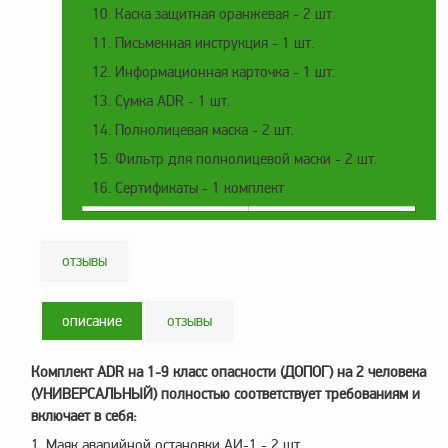
10. Каска защитная оранжевая - 2 шт.
Метрологическое
11. Письменная инструкция - 1 шт.
оборудование
12. Информационная карточка - 1 шт.
Рукава, шланги и
13. Сумка ADR - 1 шт.
техпластина МБС
14. Полнолицевая маска - 2 шт.
Соединительная
арматура
15. Фильтр для полнолицевой маски - 2 шт.
16. Сертификаты - 1 комплект
Устройства
заземления
автоцистерн и
комплектующие
отзывы
Продукция НПП
СЕНСОР
описание
отзывы
Газоаналитическое
оборудование
Комплект ADR на 1-9 класс опасности (ДОПОГ) на 2 человека
(УНИВЕРСАЛЬНЫЙ) полностью соответствует требованиям и
Эксплуатационное
включает в себя:
оборудование
1. Маяк аварийной остановки АИ-1 - 2 шт.