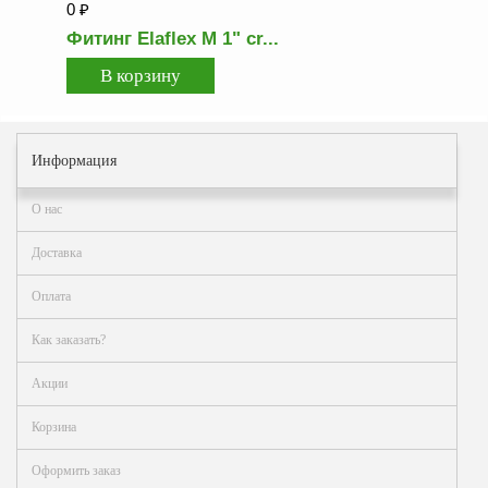
Как
0
₽
сделать
Фитинг Elaflex M 1" cr...
заказ?
Оплата
Доставка
и
самовывоз
Информация
Гарантия
О нас
и
возврат
Доставка
Вакансии
Оплата
Как заказать?
Акции
Корзина
Оформить заказ