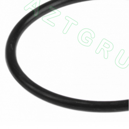
оборудование
ТОПАЗ
Пульты управления,
контроллеры
Устройства громкой
связи и оповещения
Краны раздаточные,
з/ч и
комплектующие
Резервуарное
оборудование
Запорная арматура
Насосы и насосные
агрегаты
Устройства слива и
налива
Счетчики и фильтры