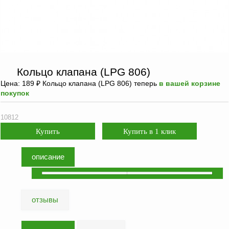
ФЖУ
Метрологическое
оборудование
Рукава, шланги и
техпластина МБС
Кольцо клапана (LPG 806)
Соединительная
Цена:
189
₽
Кольцо клапана (LPG 806) теперь
в вашей корзине
арматура
покупок
Устройства
10812
заземления
автоцистерн и
комплектующие
описание
Продукция НПП
СЕНСОР
Газоаналитическое
оборудование
отзывы
Эксплуатационное
оборудование