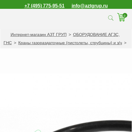
+7 (495) 775-95-51
info@aztgrup.ru
0
Интернет-магазин АЗТ ГРУП
>
ОБОРУДОВАНИЕ АГЗС,
КАТАЛОГ ПРОДУКЦИИ
ГНС
>
Краны газораздаточные (пистолеты, струбцины) и з/ч
>
Топливораздаточные
колонки
Газораздаточные
колонки
Зарядные станции
для электромобилей
Погружные насосы к
ТРК и ГРК
Запасные части к
ТРК и ГРК
Электронное