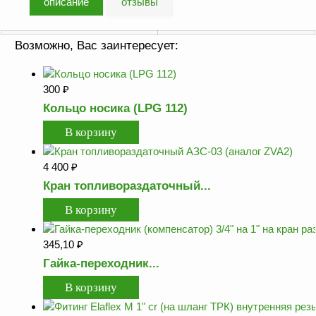
описание
отзывы
Аналоги запасных
частей из Артамида
Возможно, Вас заинтересует:
ОБОРУДОВАНИЕ
БЕНЗОВОЗОВ И
МИНИ АЗС
300
₽
Кольцо носика (LPG 112)
ОБОРУДОВАНИЕ
АГЗС, ГНС
4 400
₽
О
Кран топливораздаточный...
компании
Услуги
Новости
345,10
₽
Контакты
Гайка-переходник...
Распродажа