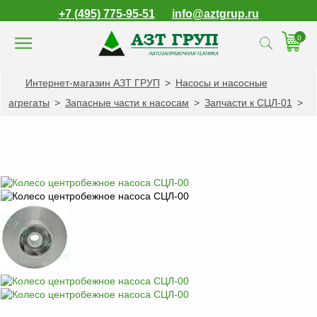
+7 (495) 775-95-51
info@aztgrup.ru
0
Интернет-магазин АЗТ ГРУП
>
Насосы и насосные
КАТАЛОГ ПРОДУКЦИИ
агрегаты
>
Запасные части к насосам
>
Запчасти к СЦЛ-01
>
Топливораздаточные
колонки
Газораздаточные
колонки
Зарядные станции
для электромобилей
Погружные насосы к
ТРК и ГРК
Запасные части к
ТРК и ГРК
Электронное