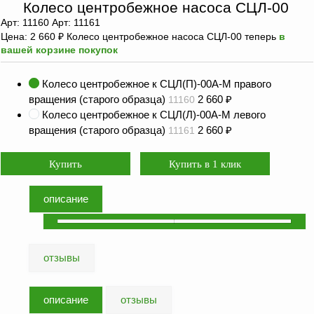
оборудование
Колесо центробежное насоса СЦЛ-00
ТОПАЗ
Арт: 11160 Арт: 11161
Цена:
2 660
₽
Колесо центробежное насоса СЦЛ-00 теперь
в
Пульты управления,
вашей корзине покупок
контроллеры
Устройства громкой
Колесо центробежное к СЦЛ(П)-00А-М правого
связи и оповещения
вращения (старого образца)
2 660
₽
11160
Колесо центробежное к СЦЛ(Л)-00А-М левого
Краны раздаточные,
вращения (старого образца)
2 660
₽
з/ч и
11161
комплектующие
Резервуарное
оборудование
описание
Запорная арматура
Насосы и насосные
агрегаты
отзывы
Устройства слива и
налива
описание
отзывы
Счетчики и фильтры