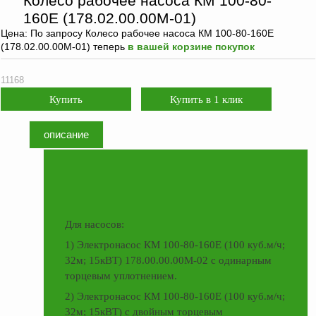
Колесо рабочее насоса КМ 100-80-
оборудование
ТОПАЗ
160Е (178.02.00.00М-01)
Цена:
По запросу
Колесо рабочее насоса КМ 100-80-160Е
Пульты управления,
(178.02.00.00М-01) теперь
в вашей корзине покупок
контроллеры
Устройства громкой
11168
связи и оповещения
Краны раздаточные,
з/ч и
описание
комплектующие
Резервуарное
оборудование
Запорная арматура
Для насосов:
Насосы и насосные
1) Электронасос КМ 100-80-160Е (100 куб.м/ч;
агрегаты
32м; 15кВТ) 178.00.00.00М-02 с одинарным
Устройства слива и
торцевым уплотнением.
налива
2) Электронасос КМ 100-80-160Е (100 куб.м/ч;
Счетчики и фильтры
32м; 15кВТ) с двойным торцевым