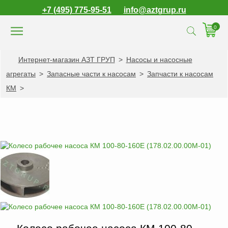
+7 (495) 775-95-51
info@aztgrup.ru
0
Интернет-магазин АЗТ ГРУП
>
Насосы и насосные
КАТАЛОГ ПРОДУКЦИИ
агрегаты
>
Запасные части к насосам
>
Запчасти к насосам
Топливораздаточные
КМ
>
колонки
Газораздаточные
колонки
Зарядные станции
для электромобилей
Погружные насосы к
ТРК и ГРК
Запасные части к
ТРК и ГРК
Электронное