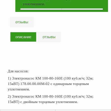
ФЖУ
уплотнением.
Метрологическое
оборудование
отзывы
Рукава, шланги и
техпластина МБС
описание
отзывы
Соединительная
арматура
Устройства
заземления
автоцистерн и
комплектующие
Для насосов:
Продукция НПП
1) Электронасос КМ 100-80-160Е (100 куб.м/ч; 32м;
СЕНСОР
15кВТ) 178.00.00.00М-02 с одинарным торцевым
уплотнением.
Газоаналитическое
оборудование
2) Электронасос КМ 100-80-160Е (100 куб.м/ч; 32м;
15кВТ) с двойным торцевым уплотнением.
Эксплуатационное
оборудование