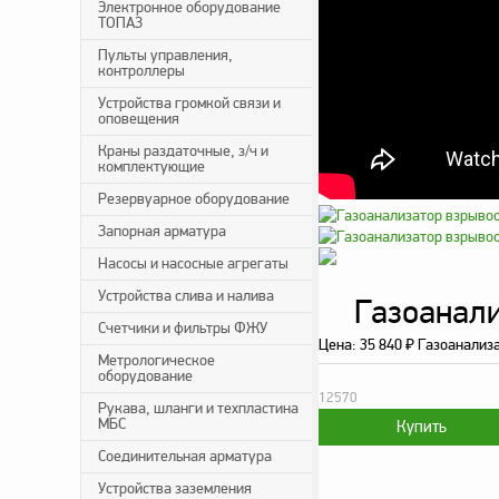
Электронное оборудование
ТОПАЗ
Пульты управления,
контроллеры
Устройства громкой связи и
оповещения
Краны раздаточные, з/ч и
комплектующие
Резервуарное оборудование
Запорная арматура
Насосы и насосные агрегаты
Устройства слива и налива
Газоанали
Счетчики и фильтры ФЖУ
Цена:
35 840
₽
Газоанализ
Метрологическое
оборудование
12570
Рукава, шланги и техпластина
МБС
Соединительная арматура
Устройства заземления