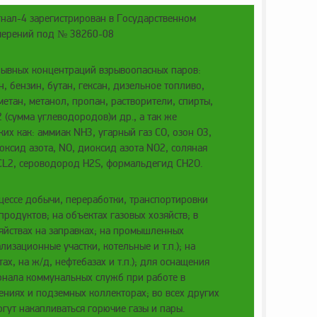
гнал-4 зарегистрирован в Государственном
змерений под № 38260-08
ывных концентраций взрывоопасных паров:
н, бензин, бутан, гексан, дизельное топливо,
метан, метанол, пропан, растворители, спирты,
2 (сумма углеводородов)и др., а так же
ких как: аммиак NH3, угарный газ CO, озон O3,
оксид азота, NO, диоксид азота NO2, соляная
 CL2, сероводород H2S, формальдегид CH2O.
цессе добычи, переработки, транспортировки
продуктов; на объектах газовых хозяйств; в
яйствах на заправках; на промышленных
лизационные участки, котельные и т.п.); на
ах, на ж/д, нефтебазах и т.п.); для оснащения
онала коммунальных служб при работе в
ниях и подземных коллекторах; во всех других
гут накапливаться горючие газы и пары.