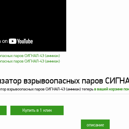
затор взрывоопасных паров СИГНА
атор взрывоопасных паров СИГНАЛ-4Э (аммиак) теперь
в вашей корзине по
описание