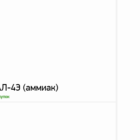
Л-4Э (аммиак)
купок