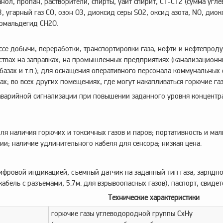
анол, пропан, растворители, спирты, уайт спирит, С1-С12 (сумма угле
, угарный газ CO, озон O3, диоксид серы SO2, оксид азота, NO, диок
рмальдегид CH2O.
ссе добычи, переработки, транспортировки газа, нефти и нефтепродук
твах на заправках; на промышленных предприятиях (канализационные 
ебазах и т.п.); для оснащения оперативного персонала коммунальны
х; во всех других помещениях, где могут накапливаться горючие газ
аварийной сигнализации при повышении заданного уровня концентра
ля наличия горючих и токсичных газов и паров; портативность и малы
ции; наличие удлинительного кабеля для сенсора; низкая цена.
ифровой индикацией, съемный датчик на заданный тип газа, зарядно
кабель с разъемами, 5.7м. для взрывоопасных газов), паспорт, свиде
Технические характеристики
горючие газы углеводородной группы CxHy