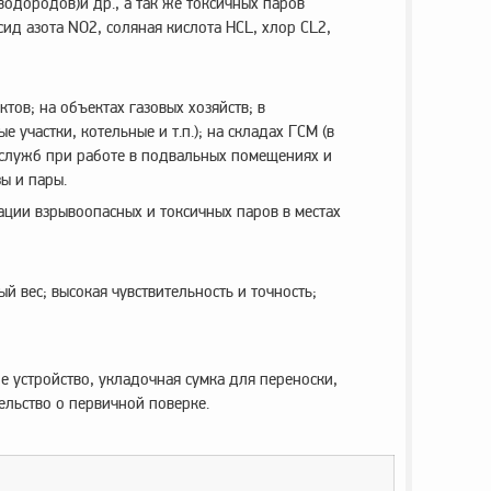
водородов)и др., а так же токсичных паров
сид азота NO2, соляная кислота HCL, хлор CL2,
тов; на объектах газовых хозяйств; в
участки, котельные и т.п.); на складах ГСМ (в
х служб при работе в подвальных помещениях и
ы и пары.
ции взрывоопасных и токсичных паров в местах
й вес; высокая чувствительность и точность;
е устройство, укладочная сумка для переноски,
тельство о первичной поверке.