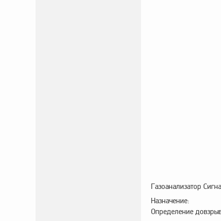
Газоанализатор Сигн
Назначение:
Определение довзрывн