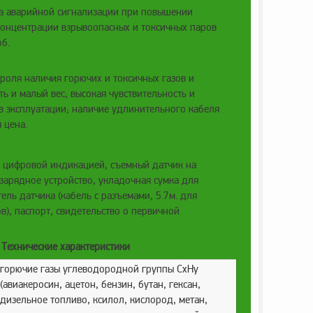
а аварийной сигнализации при повышении
концентрации взрывоопасных и токсичных паров
об.
роля наличия горючих и токсичных газов и
ть и малый вес; высокая чувствительность и
 в эксплуатации; наличие удлинительного кабеля
 цена.
с цифровой индикацией, съемный датчик на
 зарядное устройство, укладочная сумка для
ель датчика (кабель с разъемами, 5.7м. для
в), паспорт, свидетельство о первичной
Технические характеристики
горючие газы углеводородной группы CxHy
(авиакеросин, ацетон, бензин, бутан, гексан,
дизельное топливо, ксилол, кислород, метан,