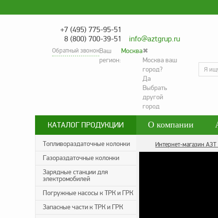
+7 (495) 775-95-51
8 (800) 700-39-51
info@aztgrup.ru
Обратный звонок
Ваш
Москва
✖
регион:
Москва ваш
город?
Да
Выбрать
другой
город
О компании
КАТАЛОГ ПРОДУКЦИИ
Контакты
Со
Топливораздаточные колонки
Интернет-магазин АЗТ
Газораздаточные колонки
Политика конфид
Зарядные станции для
электромобилей
Погружные насосы к ТРК и ГРК
Запасные части к ТРК и ГРК