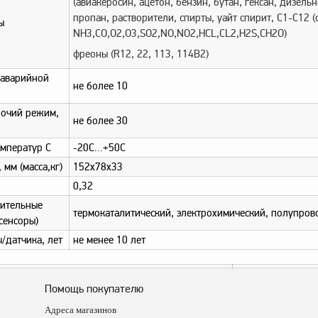
(авиакеросин, ацетон, бензин, бутан, гексан, дизель
пропан, растворители, спирты, уайт спирит, С1-С12 
ы
NH3,CO,O2,O3,SO2,NO,NO2,HCL,CL2,H2S,CH2O)
фреоны (R12, 22, 113, 114B2)
 аварийной
не более 10
бочий режим,
не более 30
емператур С
-20С…+50С
мм (масса,кг)
152х78х33
0,32
вительные
термокаталитический, электрохимический, полупро
сенсоры)
/датчика, лет
не менее 10 лет
Помощь покупателю
Адреса магазинов