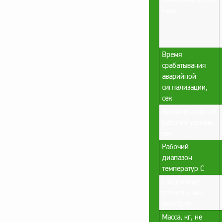
газы
Время
срабатывания
аварийной
сигнализации,
сек
Время выхода на
рабочий режим,
сек
Рабочий
диапазон
температур С
Габаритные
размеры, мм
(масса,кг)
Масса, кг, не