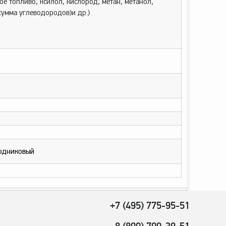
ное топливо, ксилол, кислород, метан, метанол,
(сумма углеводородов)и др.)
водниковый
+7 (495) 775-95-51