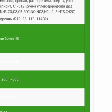
метанол, пропан, растворители, спирты, уайт
спирит, С1-С12 (сумма углеводородов)и др.)
NH3,CO,O2,O3,SO2,NO,NO2,HCL,CL2,H2S,CH2O)
фреоны (R12, 22, 113, 114B2)
не более 10
не более 30
-20С…+50С
152х78х33