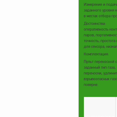
Измерение и подач
заданного уровня 
в местах отбора пр
Достоинства:
оперативность конт
паров; портативнос
точность; простота
для сенсора; низкая
Комплектация:
Пульт переносной 
заданный тип газа,
переноски, удлинит
взрывоопасных газо
поверке.
Контролируемые