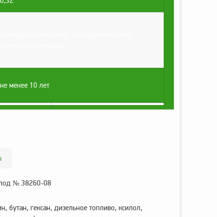
0,32
термокаталитический, электрохимический,
полупроводниковый
не менее 10 лет
ы
 под № 38260-08
, бутан, гексан, дизельное топливо, ксилол,