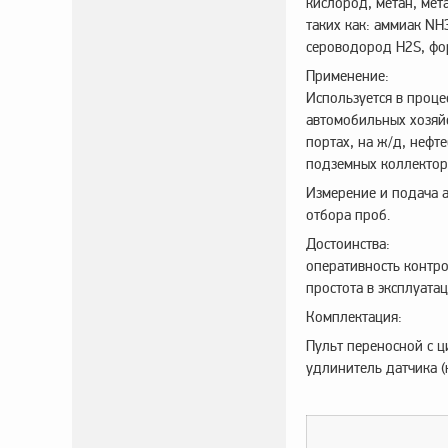
кислород, метан, мет
таких как: аммиак NH3
сероводород H2S, фо
Применение:
Используется в проце
автомобильных хозяйс
портах, на ж/д, нефт
подземных коллектора
Измерение и подача 
отбора проб.
Достоинства:
оперативность контро
простота в эксплуата
Комплектация:
Пульт переносной с ц
удлинитель датчика (