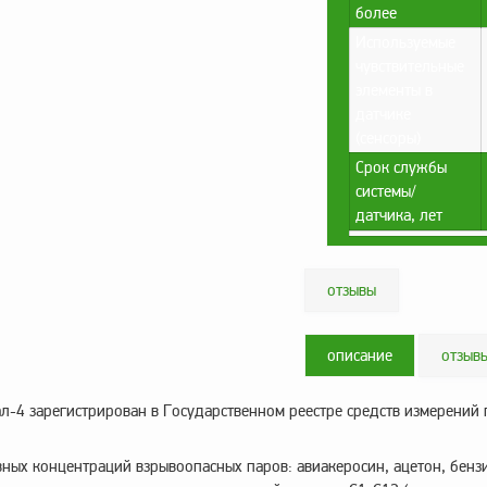
более
Используемые
чувствительные
элементы в
датчике
(сенсоры)
Срок службы
системы/
датчика, лет
отзывы
описание
отзыв
ал-4 зарегистрирован в Государственном реестре средств измерений
ых концентраций взрывоопасных паров: авиакеросин, ацетон, бензин