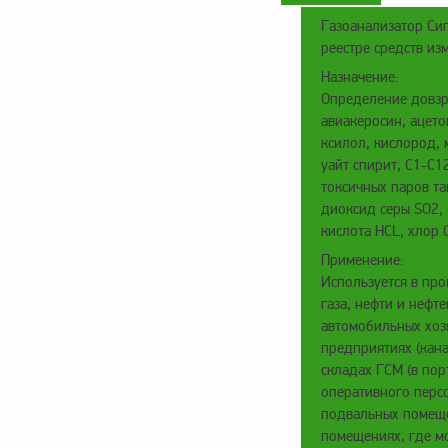
Газоанализатор Си
реестре средств и
Назначение:
Определение довзр
авиакеросин, ацето
ксилол, кислород, 
уайт спирит, С1-С1
токсичных паров та
диоксид серы SO2, 
кислота HCL, хлор
Применение:
Используется в про
газа, нефти и нефте
автомобильных хоз
предприятиях (кана
складах ГСМ (в порт
оперативного перс
подвальных помеще
помещениях, где мо