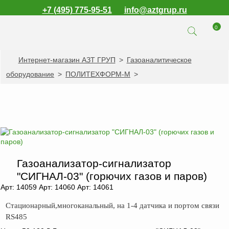
+7 (495) 775-95-51
info@aztgrup.ru
0
Интернет-магазин АЗТ ГРУП
>
Газоаналитическое
КАТАЛОГ ПРОДУКЦИИ
оборудование
>
ПОЛИТЕХФОРМ-М
>
Топливораздаточные
колонки
Газораздаточные
колонки
Зарядные станции
для электромобилей
Газоанализатор-сигнализатор
Погружные насосы к
ТРК и ГРК
"СИГНАЛ-03" (горючих газов и паров)
Арт: 14059 Арт: 14060 Арт: 14061
Запасные части к
ТРК и ГРК
Стационарный,многоканальный, на 1-4 датчика и портом связи
RS485
Электронное