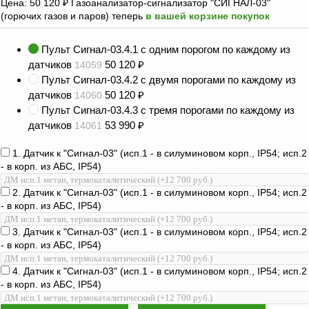
оборудование
Цена:
50 120
₽
Газоанализатор-сигнализатор "СИГНАЛ-03"
ТОПАЗ
(горючих газов и паров) теперь
в вашей корзине покупок
Пульты управления,
Пульт Сигнал-03.4.1 c одним порогом по каждому из
контроллеры
датчиков
50 120
₽
14059
Устройства громкой
Пульт Сигнал-03.4.2 c двумя порогами по каждому из
связи и оповещения
датчиков
50 120
₽
14060
Пульт Сигнал-03.4.3 с тремя порогами по каждому из
Краны раздаточные,
датчиков
53 990
₽
14061
з/ч и
комплектующие
1. Датчик к "Сигнал-03" (исп.1 - в силуминовом корп., IP54; исп.2
- в корп. из АБС, IP54)
Резервуарное
оборудование
2. Датчик к "Сигнал-03" (исп.1 - в силуминовом корп., IP54; исп.2
Запорная арматура
- в корп. из АБС, IP54)
Насосы и насосные
3. Датчик к "Сигнал-03" (исп.1 - в силуминовом корп., IP54; исп.2
агрегаты
- в корп. из АБС, IP54)
Устройства слива и
4. Датчик к "Сигнал-03" (исп.1 - в силуминовом корп., IP54; исп.2
налива
- в корп. из АБС, IP54)
Счетчики и фильтры