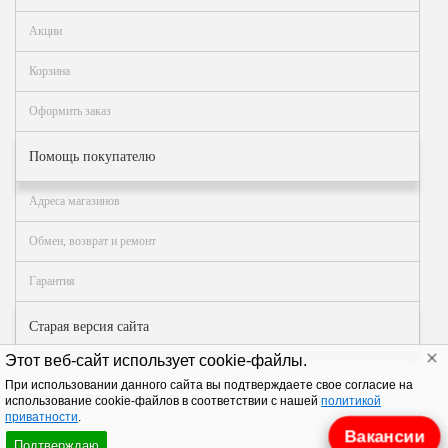
Акции
Корзина
Оформить заказ
Помощь покупателю
Адреса магазинов
Обмен, возврат и ремонт
Гарантия
Старая версия сайта
Этот веб-сайт использует cookie-файлы.
При использовании данного сайта вы подтверждаете свое согласие на
© АЗТ ГРУП 2004–2026
. Все права защищены.
использование cookie-файлов в соответствии с нашей
политикой
приватности
.
Вакансии
Подтверждаю