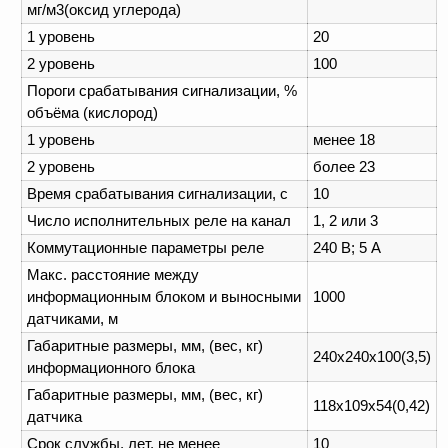
мг/м3(оксид углерода)
1 уровень
20
2 уровень
100
Пороги срабатывания сигнализации, %
объёма (кислород)
1 уровень
менее 18
2 уровень
более 23
Время срабатывания сигнализации, с
10
Число исполнительных реле на канал
1, 2 или 3
Коммутационные параметры реле
240 В; 5 А
Макс. расстояние между
информационным блоком и выносными
1000
датчиками, м
Габаритные размеры, мм, (вес, кг)
240х240х100(3,5)
информационного блока
Габаритные размеры, мм, (вес, кг)
118х109х54(0,42)
датчика
Срок службы, лет, не менее
10