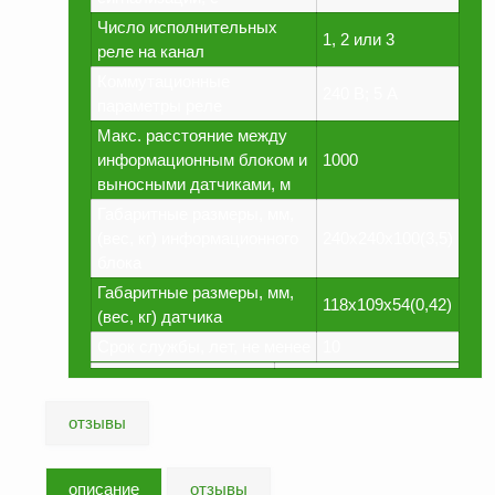
Как
сделать
Число исполнительных
1, 2 или 3
заказ?
реле на канал
Оплата
Коммутационные
240 В; 5 А
параметры реле
Доставка
Макс. расстояние между
и
самовывоз
информационным блоком и
1000
выносными датчиками, м
Гарантия
Габаритные размеры, мм,
и
возврат
(вес, кг) информационного
240х240х100(3,5)
блока
Вакансии
Габаритные размеры, мм,
118х109х54(0,42)
(вес, кг) датчика
Срок службы, лет, не менее
10
отзывы
описание
отзывы