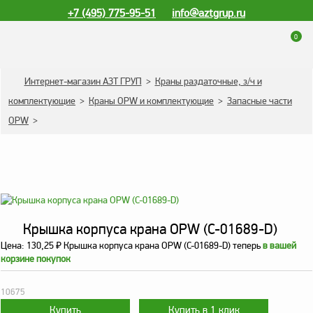
+7 (495) 775-95-51
info@aztgrup.ru
0
КАТАЛОГ ПРОДУКЦИИ
Интернет-магазин АЗТ ГРУП
>
Краны раздаточные, з/ч и
комплектующие
>
Краны OPW и комплектующие
>
Запасные части
Топливораздаточные
OPW
>
колонки
Газораздаточные
колонки
Зарядные станции
для электромобилей
Погружные насосы к
Крышка корпуса крана OPW (C-01689-D)
ТРК и ГРК
Цена:
130,25
₽
Крышка корпуса крана OPW (C-01689-D) теперь
в вашей
корзине покупок
Запасные части к ТРК
и ГРК
10675
Электронное