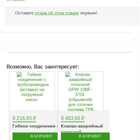
ФЖУ
Оставьте
отзыв об этом товаре
первым!
Метрологическое
оборудование
Рукава, шланги и
техпластина МБС
Соединительная
арматура
Возможно, Вас заинтересует:
Устройства
заземления
автоцистерн и
комплектующие
Продукция НПП
СЕНСОР
Газоаналитическое
8 216,65
₽
9 483,66
₽
оборудование
Гибкое соединение с...
Клапан аварийный
Эксплуатационное
отсечной...
оборудование