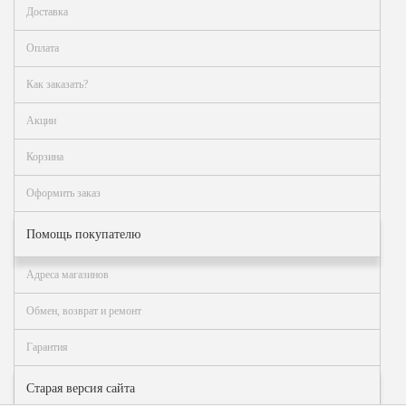
Как
Доставка
сделать
заказ?
Оплата
Оплата
Как заказать?
Доставка
и
Акции
самовывоз
Корзина
Гарантия
и
Оформить заказ
возврат
Вакансии
Помощь покупателю
Адреса магазинов
Обмен, возврат и ремонт
Гарантия
Старая версия сайта