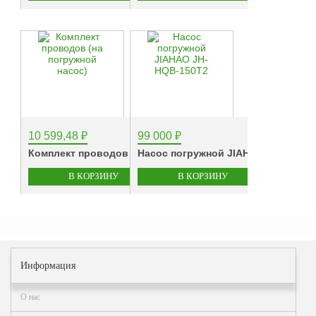
Аналоги запасных
частей из Артамида
ОБОРУДОВАНИЕ
БЕНЗОВОЗОВ И
МИНИ АЗС
ОБОРУДОВАНИЕ
АГЗС, ГНС
10 599,48
₽
99 000
₽
Комплект проводов (на...
Насос погружной JIAHAO...
О
компании
Услуги
Новости
Контакты
Информация
Распродажа
О нас