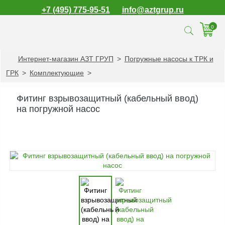
+7 (495) 775-95-51
info@aztgrup.ru
0
Интернет-магазин АЗТ ГРУП
>
Погружные насосы к ТРК и
КАТАЛОГ ПРОДУКЦИИ
ГРК
>
Комплектующие
>
Топливораздаточные
колонки
Фитинг взрывозащитный (кабельный ввод)
Газораздаточные
на погружной насос
колонки
Зарядные станции
для электромобилей
Погружные насосы к
ТРК и ГРК
Запасные части к
ТРК и ГРК
Электронное