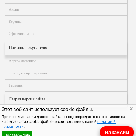
Аналоги запасных
Акции
частей из Артамида
Корзина
ОБОРУДОВАНИЕ
БЕНЗОВОЗОВ И
Оформить заказ
МИНИ АЗС
ОБОРУДОВАНИЕ
Помощь покупателю
АГЗС, ГНС
Адреса магазинов
Обмен, возврат и ремонт
О
компании
Гарантия
Услуги
Старая версия сайта
Новости
Этот веб-сайт использует cookie-файлы.
Контакты
При использовании данного сайта вы подтверждаете свое согласие на
© АЗТ ГРУП 2004–2026
. Все права защищены.
использование cookie-файлов в соответствии с нашей
политикой
Распродажа
приватности
.
Вакансии
Подтверждаю