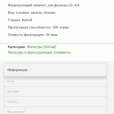
ФЖУ
Фильтрующий элемент для фильтра GL-6A
Метрологическое
Вид топлива: дизель, бензин
оборудование
Страна: Китай
Рукава, шланги и
Пропускная способность: 100 л/мин
техпластина МБС
Тонкость фильтрации: 30 мкм
Соединительная
арматура
Фильтры (Китай)
Категории:
Фильтры и фильтрующие элементы
Устройства
заземления
автоцистерн и
комплектующие
Информация
Продукция НПП
О нас
СЕНСОР
Доставка
Газоаналитическое
оборудование
Оплата
Эксплуатационное
оборудование
Как заказать?