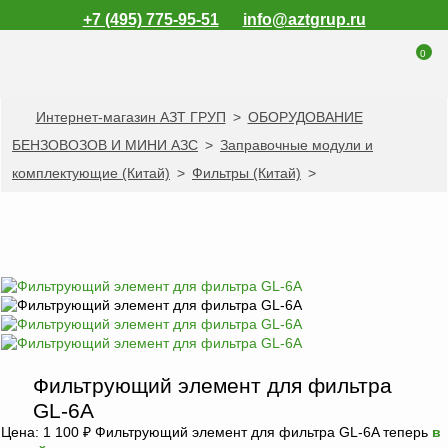
+7 (495) 775-95-51
info@aztgrup.ru
0
Интернет-магазин АЗТ ГРУП
>
ОБОРУДОВАНИЕ
КАТАЛОГ ПРОДУКЦИИ
БЕНЗОВОЗОВ И МИНИ АЗС
>
Заправочные модули и
Топливораздаточные
комплектующие (Китай)
>
Фильтры (Китай)
>
колонки
Газораздаточные
колонки
Зарядные станции
для электромобилей
Погружные насосы к
ТРК и ГРК
Запасные части к
Фильтрующий элемент для фильтра
ТРК и ГРК
GL-6A
Электронное
Цена:
1 100
₽
Фильтрующий элемент для фильтра GL-6A теперь
в