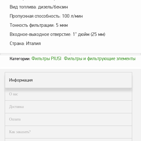
Вид топлива: дизель/бензин
Метрологическое
оборудование
Пропускная способность: 100 л/мин
Тонкость фильтрации: 5 мкм
Рукава, шланги и
техпластина МБС
Входное-выходное отверстие: 1" дюйм (25 мм)
Соединительная
Страна: Италия
арматура
Фильтры PIUSI
Фильтры и фильтрующие элементы
Категории:
Устройства
заземления
автоцистерн и
комплектующие
Информация
Продукция НПП
О нас
СЕНСОР
Доставка
Газоаналитическое
оборудование
Оплата
Эксплуатационное
оборудование
Как заказать?