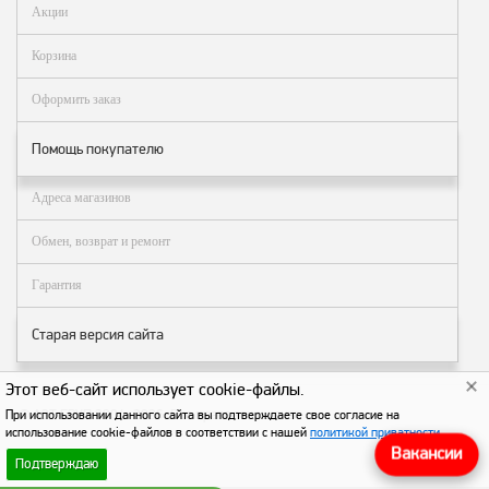
Аналоги запасных
Акции
частей из Артамида
Корзина
ОБОРУДОВАНИЕ
БЕНЗОВОЗОВ И
Оформить заказ
МИНИ АЗС
ОБОРУДОВАНИЕ
Помощь покупателю
АГЗС, ГНС
Адреса магазинов
Обмен, возврат и ремонт
О
компании
Гарантия
Услуги
Старая версия сайта
Новости
Контакты
Этот веб-сайт использует cookie-файлы.
© АЗТ ГРУП 2004–2026
. Все права защищены.
При использовании данного сайта вы подтверждаете свое согласие на
Распродажа
использование cookie-файлов в соответствии с нашей
политикой приватности
.
Вакансии
Подтверждаю
Как
сделать