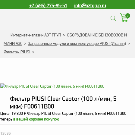
+7 (495) 775-95-51
info@aztgrup.ru
0
КАТАЛОГ ПРОДУКЦИИ
Интернет-магазин АЗТ ГРУП
>
ОБОРУДОВАНИЕ БЕНЗОВОЗОВ И
МИНИ АЗС
>
Заправочные модули и комплектующие PIUSI (Италия)
>
Топливораздаточные
Фильтры PIUSI
>
колонки
Газораздаточные
колонки
Зарядные станции
для электромобилей
Погружные насосы к
Фильтр PIUSI Clear Captor (100 л/мин, 5
ТРК и ГРК
мкм) F00611B00
Запасные части к ТРК
Цена:
19 800
₽
Фильтр PIUSI Clear Captor (100 л/мин, 5 мкм) F00611B00
и ГРК
теперь
в вашей корзине покупок
Электронное
13096