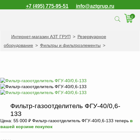
+7 (495) 775-95-51
info@aztgrup.ru
0
Интернет-магазин АЗТ ГРУП
>
Резервуарное
КАТАЛОГ ПРОДУКЦИИ
оборудование
>
Фильтры и фильтроэлементы
>
Топливораздаточные
колонки
Газораздаточные
колонки
Зарядные станции
для электромобилей
Погружные насосы к
Фильтр-газоотделитель ФГУ-40/0,6-
ТРК и ГРК
133
Запасные части к
Цена:
55 000
₽
Фильтр-газоотделитель ФГУ-40/0,6-133 теперь
в
ТРК и ГРК
вашей корзине покупок
Электронное