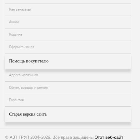
ФЖУ
Как заказать?
Метрологическое
оборудование
Акции
Рукава, шланги и
Корзина
техпластина МБС
Оформить заказ
Соединительная
арматура
Помощь покупателю
Устройства
заземления
Адреса магазинов
автоцистерн и
комплектующие
Обмен, возврат и ремонт
Продукция НПП
Гарантия
СЕНСОР
Газоаналитическое
Старая версия сайта
оборудование
Эксплуатационное
оборудование
Этот веб-сайт
© АЗТ ГРУП 2004–2026
. Все права защищены.