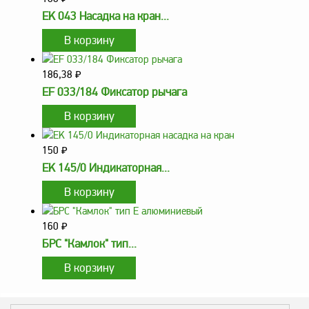
EK 043 Насадка на кран...
Метрологическое
оборудование
Рукава, шланги и
техпластина МБС
186,38
₽
EF 033/184 Фиксатор рычага
Соединительная
арматура
Устройства
заземления
150
₽
автоцистерн и
EK 145/0 Индикаторная...
комплектующие
Продукция НПП
СЕНСОР
160
₽
Газоаналитическое
БРС "Камлок" тип...
оборудование
Эксплуатационное
оборудование