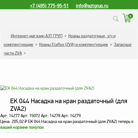
+7 (495) 775-95-51
info@aztgrup.ru
0
КАТАЛОГ ПРОДУКЦИИ
Интернет-магазин АЗТ ГРУП
>
Краны раздаточные, з/ч и
комплектующие
>
Краны Elaflex (ZVA) и комплектующие
>
Запасные
Топливораздаточные
части ZVA
>
колонки
Газораздаточные
колонки
Зарядные станции
для электромобилей
Погружные насосы к
EK 044 Насадка на кран раздаточный (для
ТРК и ГРК
ZVA2)
Запасные части к ТРК
Арт: 14277 Арт: 15072 Арт: 14278 Арт: 14279
и ГРК
Цена:
205,02
₽
EK 044 Насадка на кран раздаточный (для ZVA2) теперь
в
вашей корзине покупок
Электронное