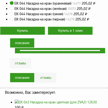
оборудование
EK 044 Насадка на кран (оранжевая)
205,02
₽
14277
ТОПАЗ
EK 044 Насадка на кран (зелёная)
205,02
₽
15072
Пульты управления,
EK 044 Насадка на кран (синяя)
205,02
₽
14278
контроллеры
EK 044 Насадка на кран (черная)
205,02
₽
14279
Устройства громкой
связи и оповещения
Краны раздаточные,
описание
з/ч и комплектующие
Резервуарное
оборудование
отзывы
Запорная арматура
Насосы и насосные
описание
отзывы
агрегаты
Устройства слива и
Возможно, Вас заинтересует:
налива
Счетчики и фильтры
ФЖУ
100
₽