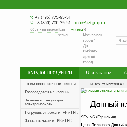
+7 (495) 775-95-51
8 (800) 700-39-51
info@aztgrup.ru
Обратный звонок
Ваш
Москва
✖
регион:
Москва ваш
город?
Да
Выбрать
другой
город
О компании
А
КАТАЛОГ ПРОДУКЦИИ
Контакты
Сог
Топливораздаточные колонки
Интернет-магазин АЗТ
Газораздаточные колонки
Политика конфиде
Зарядные станции для
Донный к
электромобилей
Погружные насосы к ТРК и ГРК
SENING (Германия)
Запасные части к ТРК и ГРК
Цена:
По запросу
Донный к