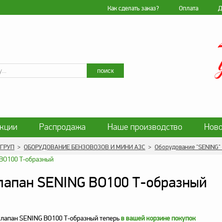
Как сделать заказ?
Оплата
Д
Искать
поиск
кции
Распродажа
Наше производство
Ново
ласие на обработку персональных данных
Блог
 ГРУП
>
ОБОРУДОВАНИЕ БЕНЗОВОЗОВ И МИНИ АЗС
>
Оборудование "SENING"
нциальности персональных данных
Политика обработ
лапан SENING BO100 Т-образный
лапан SENING BO100 Т-образный теперь
в вашей корзине покупок