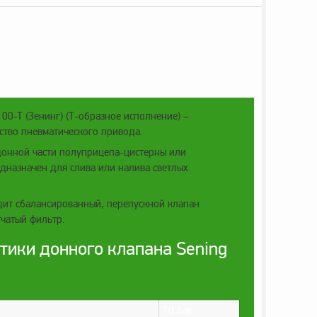
0-T (Зенинг) (Т-образное исполнение) –
ство пневматического привода.
 донной части полуприцепа-цистерны или
дназначен для слива или налива светлых
дит сбалансированный, перепускной клапан
чатый фильтр.
тики донного клапана Sening
10 бар