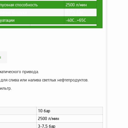
пускная способность
2500 л/мин
ление воздуха
3-7,5 бар
луатации
-40С...+65С
ы
матического привода.
для слива или налива светлых нефтепродуктов.
ильтр.
10 бар
2500 л/мин
3-7,5 бар