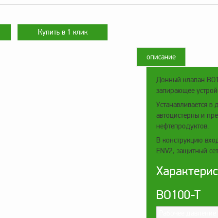
описание
Донный клапан BO10
запирающее устрой
Устанавливается в
автоцистерны и пре
нефтепродуктов.
В конструкцию вхо
ENV2, защитный сет
Характерис
BO100-T
Рабочее давление