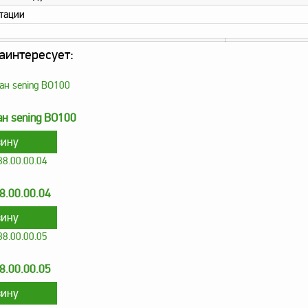
атации
аинтересует:
н sening BO100
8.00.00.04
8.00.00.05