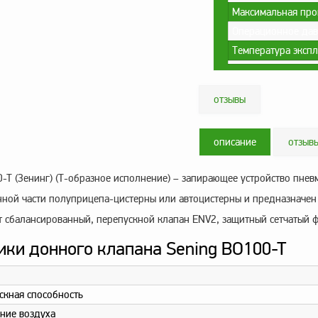
Максимальная про
Операционное дав
Температура эксп
отзывы
описание
отзыв
T (Зенинг) (Т-образное исполнение) – запирающее устройство пнев
нной части полуприцепа-цистерны или автоцистерны и предназначен 
 сбалансированный, перепускной клапан ENV2, защитный сетчатый ф
ики донного клапана Sening BO100-T
скная способность
ние воздуха