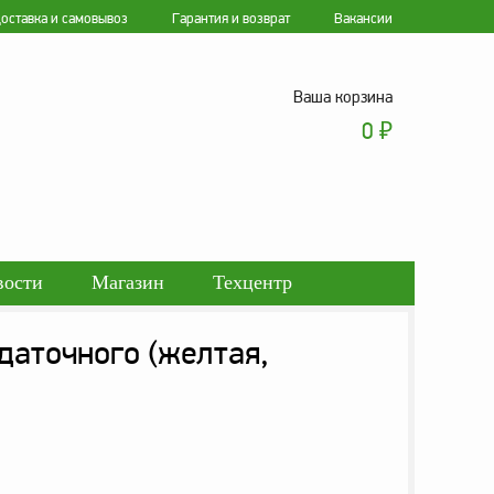
оставка и самовывоз
Гарантия и возврат
Вакансии
Ваша корзина
0
₽
вости
Магазин
Техцентр
даточного (желтая,
ботки персональных данных