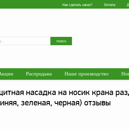
Как сделать заказ?
Оплата
Д
Искать
поиск
Акции
Распродажа
Наше производство
Но
гласие на обработку персональных данных
Блог
итная насадка на носик крана раз
енциальности персональных данных
Политика обра
синяя, зеленая, черная) отзывы