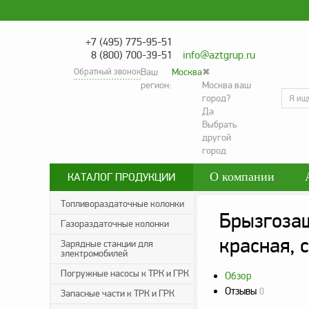
+7 (495) 775-95-51
8 (800) 700-39-51
info@aztgrup.ru
Обратный звонок
Ваш
Москва
✖
регион:
Москва ваш
город?
Да
Выбрать
другой
город
О компании
КАТАЛОГ ПРОДУКЦИИ
Контакты
Со
Топливораздаточные колонки
Брызгозащ
Газораздаточные колонки
Политика конфид
красная, 
Зарядные станции для
электромобилей
Погружные насосы к ТРК и ГРК
Обзор
Отзывы
0
Запасные части к ТРК и ГРК