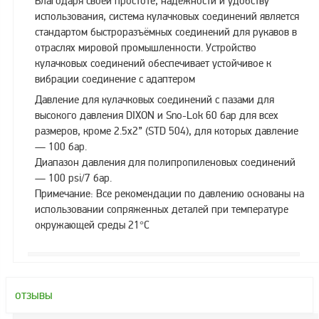
Благодаря своей простоте, надёжности и удобству
Аналоги запасных
использования, система кулачковых соединений является
частей из Артамида
стандартом быстроразъёмных соединений для рукавов в
ОБОРУДОВАНИЕ
отраслях мировой промышленности. Устройство
БЕНЗОВОЗОВ И
кулачковых соединений обеспечивает устойчивое к
МИНИ АЗС
вибрации соединение с адаптером
ОБОРУДОВАНИЕ
Давление для кулачковых соединений с пазами для
АГЗС, ГНС
высокого давления DIXON и Sno-Lok 60 бар для всех
размеров, кроме 2.5х2” (STD 504), для которых давление
— 100 бар.
Диапазон давления для полипропиленовых соединений
О
компании
— 100 psi/7 бар.
Примечание: Все рекомендации по давлению основаны на
Услуги
использовании сопряженных деталей при температуре
окружающей среды 21°С
Новости
Контакты
Распродажа
отзывы
Как
сделать