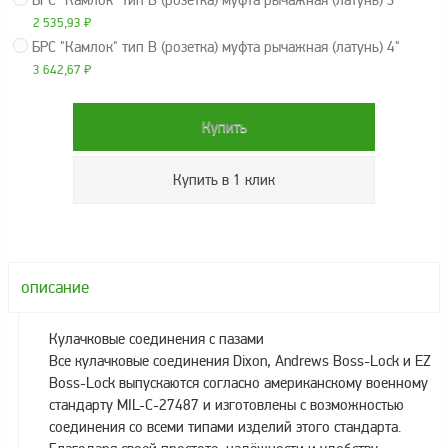
БРС "Камлок" тип B (розетка) муфта рычажная (латунь) 3"
2 535,93
₽
Метрологическое
БРС "Камлок" тип B (розетка) муфта рычажная (латунь) 4"
оборудование
3 642,67
₽
Рукава, шланги и
техпластина МБС
Соединительная
арматура
Устройства
заземления
автоцистерн и
комплектующие
описание
Продукция НПП
СЕНСОР
Кулачковые соединения с пазами
Газоаналитическое
Все кулачковые соединения Dixon, Andrews Boss-Lock и EZ
оборудование
Boss-Lock выпускаются согласно американскому военному
Эксплуатационное
стандарту МIL-С-27487 и изготовлены с возможностью
оборудование
соединения со всеми типами изделий этого стандарта.