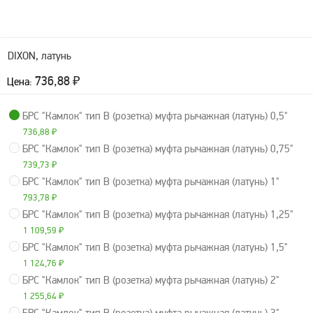
оборудование
ТОПАЗ
Пульты управления,
контроллеры
DIXON, латунь
Устройства громкой
736,88
₽
Цена:
связи и оповещения
Краны раздаточные,
БРС "Камлок" тип B (розетка) муфта рычажная (латунь) 0,5"
з/ч и комплектующие
736,88
₽
БРС "Камлок" тип B (розетка) муфта рычажная (латунь) 0,75"
Резервуарное
739,73
₽
оборудование
БРС "Камлок" тип B (розетка) муфта рычажная (латунь) 1"
Запорная арматура
793,78
₽
БРС "Камлок" тип B (розетка) муфта рычажная (латунь) 1,25"
Насосы и насосные
агрегаты
1 109,59
₽
БРС "Камлок" тип B (розетка) муфта рычажная (латунь) 1,5"
Устройства слива и
1 124,76
₽
налива
БРС "Камлок" тип B (розетка) муфта рычажная (латунь) 2"
Счетчики и фильтры
1 255,64
₽
ФЖУ