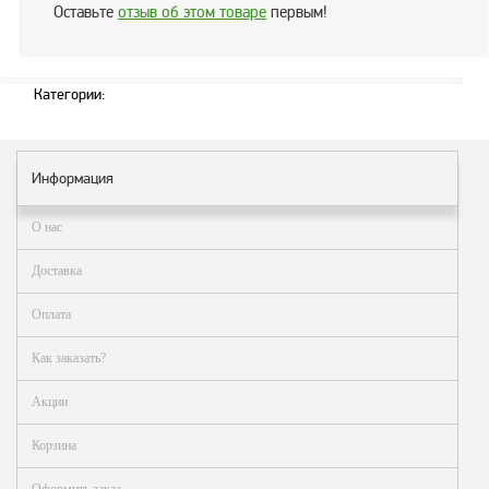
Оставьте
отзыв об этом товаре
первым!
заказ?
Оплата
Доставка
Категории:
и
самовывоз
Гарантия
Информация
и
возврат
О нас
Вакансии
Доставка
Оплата
Как заказать?
Акции
Корзина