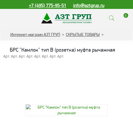
+7 (495) 775-95-51
info@aztgrup.ru
0
КАТАЛОГ ПРОДУКЦИИ
Интернет-магазин АЗТ ГРУП
>
СКРЫТЫЕ ТОВАРЫ
>
Топливораздаточные
БРС "Камлок" тип B (розетка) муфта рычажная
колонки
Арт: Арт: Арт: Арт: Арт: Арт: Арт: Арт:
Газораздаточные
колонки
Зарядные станции
для электромобилей
Погружные насосы к
ТРК и ГРК
Запасные части к ТРК
и ГРК
Электронное