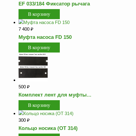
EF 033/184 Фиксатор рычага
ФЖУ
Метрологическое
оборудование
7 400
₽
Рукава, шланги и
Муфта насоса FD 150
техпластина МБС
Соединительная
арматура
Устройства
заземления
автоцистерн и
комплектующие
500
₽
Продукция НПП
Комплект лент для муфты...
СЕНСОР
Газоаналитическое
оборудование
300
₽
Эксплуатационное
Кольцо носика (ОТ 314)
оборудование