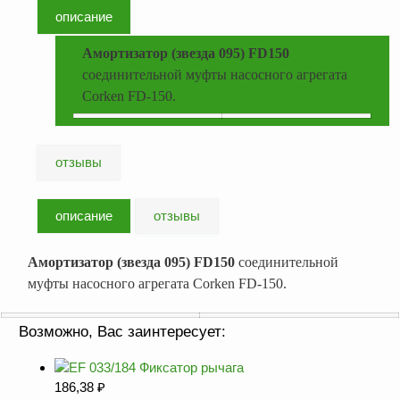
оборудование
описание
ТОПАЗ
Пульты управления,
Амортизатор (звезда 095) FD150
контроллеры
соединительной муфты насосного агрегата
Corken FD-150
.
Устройства громкой
связи и оповещения
Краны раздаточные,
отзывы
з/ч и
комплектующие
Резервуарное
описание
отзывы
оборудование
Амортизатор (звезда 095) FD150
соединительной
Запорная арматура
муфты насосного агрегата Corken FD-150
.
Насосы и насосные
агрегаты
Возможно, Вас заинтересует:
Устройства слива и
налива
186,38
₽
Счетчики и фильтры