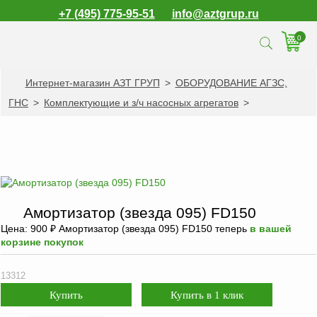
+7 (495) 775-95-51
info@aztgrup.ru
0
Интернет-магазин АЗТ ГРУП
>
ОБОРУДОВАНИЕ АГЗС,
КАТАЛОГ ПРОДУКЦИИ
ГНС
>
Комплектующие и з/ч насосных агрегатов
>
Топливораздаточные
колонки
Газораздаточные
колонки
Зарядные станции
для электромобилей
Амортизатор (звезда 095) FD150
Погружные насосы к
Цена:
900
₽
Амортизатор (звезда 095) FD150 теперь
в вашей
ТРК и ГРК
корзине покупок
Запасные части к
13312
ТРК и ГРК
Электронное