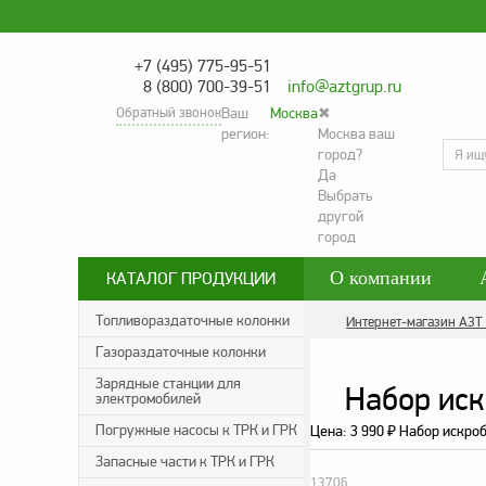
+7 (495) 775-95-51
8 (800) 700-39-51
info@aztgrup.ru
Обратный звонок
Ваш
Москва
✖
регион:
Москва ваш
город?
Да
Выбрать
другой
город
О компании
КАТАЛОГ ПРОДУКЦИИ
Контакты
Со
Топливораздаточные колонки
Интернет-магазин АЗТ
Газораздаточные колонки
Политика конфид
Зарядные станции для
Набор иск
электромобилей
Погружные насосы к ТРК и ГРК
Цена:
3 990
Набор искроб
₽
Запасные части к ТРК и ГРК
13706