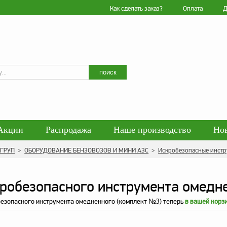
Как сделать заказ?
Оплата
Д
Искать
поиск
Акции
Распродажа
Наше производство
Но
гласие на обработку персональных данных
Блог
 ГРУП
>
ОБОРУДОВАНИЕ БЕНЗОВОЗОВ И МИНИ АЗС
>
Искробезопасные инст
енциальности персональных данных
Политика обра
робезопасного инструмента омедн
езопасного инструмента омедненного (комплект №3) теперь
в вашей корз