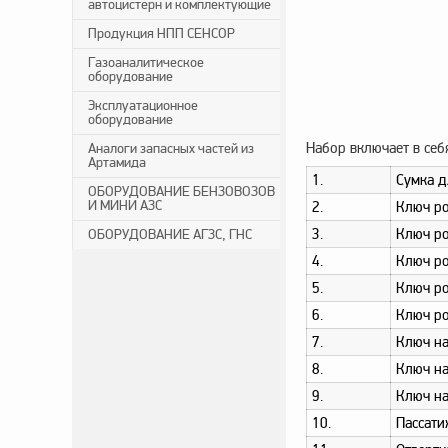
автоцистерн и комплектующие
Продукция НПП СЕНСОР
Газоаналитическое
оборудование
Эксплуатационное
оборудование
Набор включает в себ
Аналоги запасных частей из
Артамида
1.
Сумка д
ОБОРУДОВАНИЕ БЕНЗОВОЗОВ
И МИНИ АЗС
2.
Ключ р
3.
Ключ р
ОБОРУДОВАНИЕ АГЗС, ГНС
4.
Ключ р
5.
Ключ р
6.
Ключ р
7.
Ключ н
8.
Ключ н
9.
Ключ н
10.
Пассат