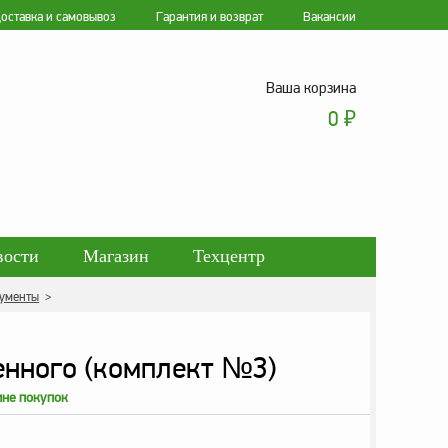
оставка и самовывоз
Гарантия и возврат
Вакансии
Ваша корзина
0
₽
вости
Магазин
Техцентр
рументы
>
ботки персональных данных
енного (комплект №3)
ине покупок