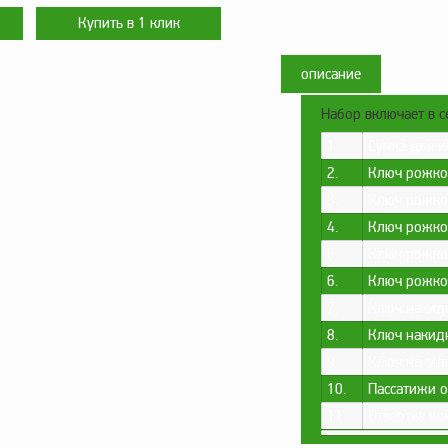
описание
Набор включает в с
1.
Сумка для и
2.
Ключ рожко
3.
Ключ рожко
4.
Ключ рожко
5.
Ключ рожко
6.
Ключ рожко
7.
Ключ накид
8.
Ключ накид
9.
Ключ накид
10.
Пассатижи 
11.
Отвертка к