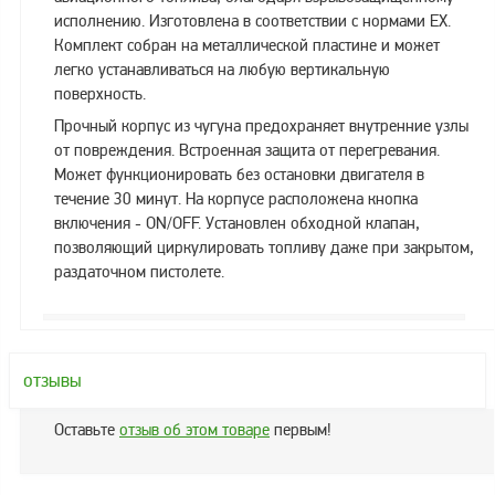
исполнению. Изготовлена в соответствии с нормами EX.
Метрологическое
Комплект собран на металлической пластине и может
оборудование
легко устанавливаться на любую вертикальную
Рукава, шланги и
поверхность.
техпластина МБС
Прочный корпус из чугуна предохраняет внутренние узлы
от повреждения. Встроенная защита от перегревания.
Соединительная
арматура
Может функционировать без остановки двигателя в
течение 30 минут. На корпусе расположена кнопка
Устройства
включения - ON/OFF. Установлен обходной клапан,
заземления
позволяющий циркулировать топливу даже при закрытом,
автоцистерн и
раздаточном пистолете.
комплектующие
Продукция НПП
СЕНСОР
Газоаналитическое
отзывы
оборудование
Оставьте
отзыв об этом товаре
первым!
Эксплуатационное
оборудование