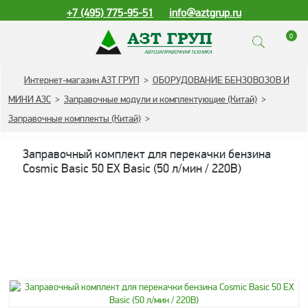
+7 (495) 775-95-51
info@aztgrup.ru
0
КАТАЛОГ ПРОДУКЦИИ
Интернет-магазин АЗТ ГРУП
>
ОБОРУДОВАНИЕ БЕНЗОВОЗОВ И
МИНИ АЗС
>
Заправочные модули и комплектующие (Китай)
>
Топливораздаточные
Заправочные комплекты (Китай)
>
колонки
Газораздаточные
Заправочный комплект для перекачки бензина
колонки
Cosmic Basic 50 EX Basic (50 л/мин / 220В)
Зарядные станции
для электромобилей
Погружные насосы к
ТРК и ГРК
Запасные части к ТРК
и ГРК
Электронное