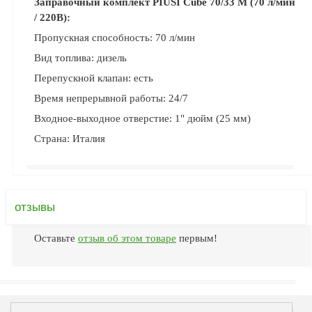
Заправочный комплект PIUSI Cube 70/33 M (70 л/мин
ФЖУ
/ 220В):
Метрологическое
Пропускная способность: 70 л/мин
оборудование
Вид топлива: дизель
Рукава, шланги и
Перепускной клапан: есть
техпластина МБС
Время непрерывной работы: 24/7
Соединительная
Входное-выходное отверстие: 1" дюйм (25 мм)
арматура
Страна: Италия
Устройства
заземления
автоцистерн и
комплектующие
отзывы
Продукция НПП
СЕНСОР
Оставьте
отзыв об этом товаре
первым!
Газоаналитическое
оборудование
Эксплуатационное
оборудование