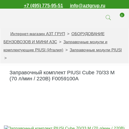
+7 (495) 775-95-51
info@aztgrup.ru
0
Интернет-магазин АЗТ ГРУП
>
ОБОРУДОВАНИЕ
КАТАЛОГ ПРОДУКЦИИ
БЕНЗОВОЗОВ И МИНИ АЗС
>
Заправочные модули и
Топливораздаточные
комплектующие PIUSI (Италия)
>
Заправочные модули PIUSI
колонки
>
Газораздаточные
колонки
Заправочный комплект PIUSI Cube 70/33 M
Зарядные станции
(70 л/мин / 220В) F0059100A
для электромобилей
Погружные насосы к
ТРК и ГРК
Запасные части к
ТРК и ГРК
Электронное