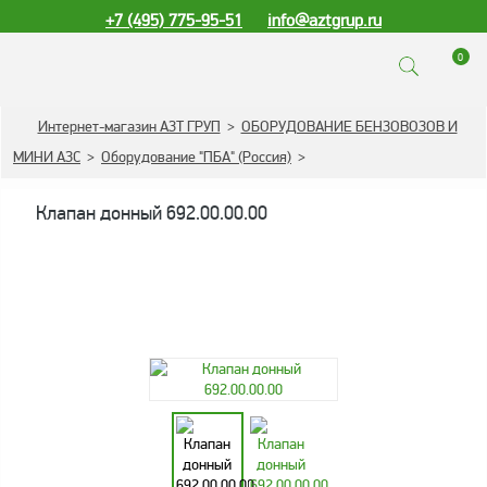
+7 (495) 775-95-51
info@aztgrup.ru
0
КАТАЛОГ ПРОДУКЦИИ
Интернет-магазин АЗТ ГРУП
>
ОБОРУДОВАНИЕ БЕНЗОВОЗОВ И
МИНИ АЗС
>
Оборудование "ПБА" (Россия)
>
Топливораздаточные
колонки
Клапан донный 692.00.00.00
Газораздаточные
колонки
Зарядные станции
для электромобилей
Погружные насосы к
ТРК и ГРК
Запасные части к ТРК
и ГРК
Электронное