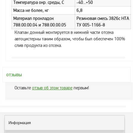
Аналоги запасных
Температура окр. среды, С
-40...+50
частей из Артамида
Масса не более, кг
6,8
ОБОРУДОВАНИЕ
Материал прокладок
Резиновая смесь 3826с НТА
БЕНЗОВОЗОВ И
788.00.00.04 и 788.00.00.05
ТУ 005-1166-8
МИНИ АЗС
Клапан донный монтируется в нижней части отсека
автоцистерны таким образом, чтобы был обеспечен 100%
ОБОРУДОВАНИЕ
слив продукта из отсека.
АГЗС, ГНС
О
компании
отзывы
Услуги
Оставьте
отзыв об этом товаре
первым!
Новости
Контакты
Распродажа
Информация
Как
сделать