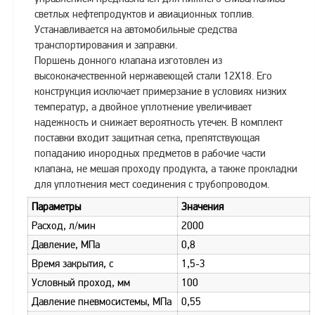
светлых нефтепродуктов и авиационных топлив.
Метрологическое
Устанавливается на автомобильные средства
оборудование
транспортирования и заправки.
Рукава, шланги и
Поршень донного клапана изготовлен из
техпластина МБС
высококачественной нержавеющей стали 12Х18. Его
конструкция исключает примерзание в условиях низких
Соединительная
температур, а двойное уплотнение увеличивает
арматура
надежность и снижает вероятность утечек. В комплект
Устройства
поставки входит защитная сетка, препятствующая
заземления
попаданию инородных предметов в рабочие части
автоцистерн и
клапана, не мешая проходу продукта, а также прокладки
комплектующие
для уплотнения мест соединения с трубопроводом.
Продукция НПП
Параметры
Значения
СЕНСОР
Расход, л/мин
2000
Газоаналитическое
Давление, МПа
0,8
оборудование
Время закрытия, с
1,5-3
Эксплуатационное
Условный проход, мм
100
оборудование
Давление пневмосистемы, МПа
0,55