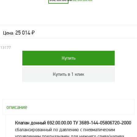
оборудование
ТОПАЗ
Пульты управления,
контроллеры
25 014
₽
Цена:
Устройства громкой
связи и оповещения
13177
Краны раздаточные,
з/ч и комплектующие
Резервуарное
оборудование
Запорная арматура
Насосы и насосные
агрегаты
описание
Устройства слива и
налива
Клапан донный 692.00.00.00 ТУ 3689-144-05806720-2000
Счетчики и фильтры
сбалансированный по давлению с пневматическим
ФЖУ
управлением предназначен для нижнего слива/налива