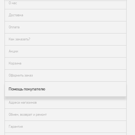
О нас
заказ?
Оплата
Доставка
Доставка
Оплата
и
самовывоз
Как заказать?
Гарантия
Акции
и
возврат
Корзина
Вакансии
Оформить заказ
Помощь покупателю
Адреса магазинов
Обмен, возврат и ремонт
Гарантия