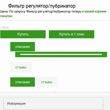
оборудование
Фильтр регулятор/лубрикатор
ТОПАЗ
Цена:
По запросу
Фильтр регулятор/лубрикатор теперь
в вашей корзине
Пульты управления,
покупок
контроллеры
Устройства громкой
13530
связи и оповещения
Краны раздаточные,
з/ч и комплектующие
описание
Резервуарное
оборудование
отзывы
Запорная арматура
Насосы и насосные
агрегаты
описание
отзывы
Устройства слива и
налива
Счетчики и фильтры
Информация
ФЖУ