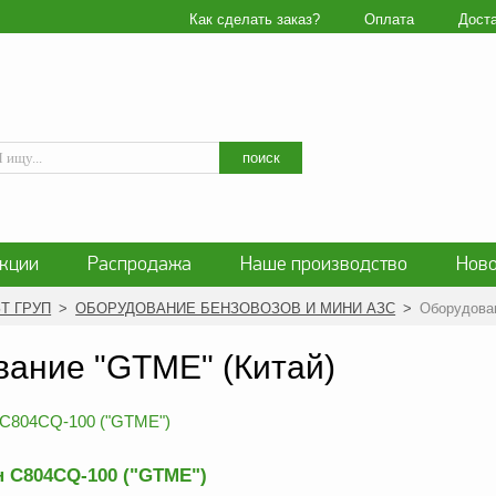
Как сделать заказ?
Оплата
Дост
Искать
поиск
кции
Распродажа
Наше производство
Ново
ласие на обработку персональных данных
Блог
ЗТ ГРУП
>
ОБОРУДОВАНИЕ БЕНЗОВОЗОВ И МИНИ АЗС
>
Оборудова
нциальности персональных данных
Политика обработ
ание "GTME" (Китай)
 C804CQ-100 ("GTME")