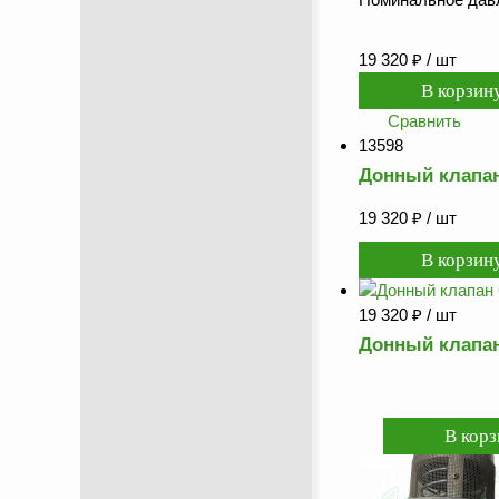
19 320
₽
/ шт
Сравнить
13598
Донный клапан
19 320
₽
/ шт
19 320
₽
/ шт
Донный клапан