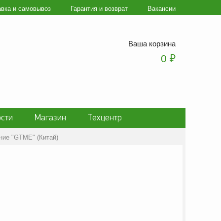
авка и самовывоз
Гарантия и возврат
Вакансии
Ваша корзина
0
₽
сти
Магазин
Техцентр
ние "GTME" (Китай)
ки персональных данных