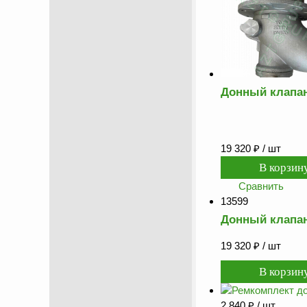
Донный клапан
19 320
₽
/ шт
Сравнить
13599
Донный клапан
19 320
₽
/ шт
2 840
₽
/ шт