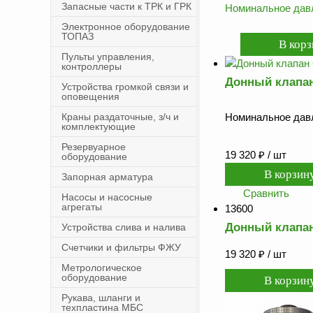
Запасные части к ТРК и ГРК
Номинальное давл
Электронное оборудование
ТОПАЗ
Пульты управления,
контроллеры
Донный клапан
Устройства громкой связи и
оповещения
Краны раздаточные, з/ч и
Номинальное давл
комплектующие
Резервуарное
19 320
₽
/ шт
оборудование
Запорная арматура
Сравнить
Насосы и насосные
агрегаты
13600
Донный клапан
Устройства слива и налива
Счетчики и фильтры ФЖУ
19 320
₽
/ шт
Метрологическое
оборудование
Рукава, шланги и
техпластина МБС