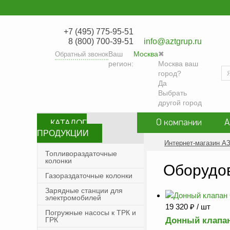
+7 (495) 775-95-51
8 (800) 700-39-51
info@aztgrup.ru
Ваш
Москва
✖
Обратный звонок
регион:
Москва ваш
город?
Да
Выбрать
другой город
О компании
А
КАТАЛОГ
ПРОДУКЦИИ
Контакты
Сог
Интернет-магазин А
Топливораздаточные
колонки
Политика конфиде
Оборудов
Газораздаточные колонки
Зарядные станции для
электромобилей
19 320
₽
/ шт
Погружные насосы к ТРК и
ГРК
Донный клапан